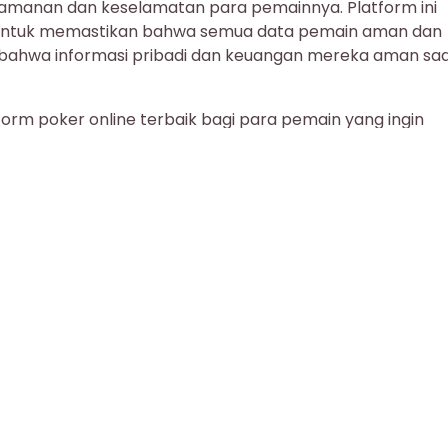
eamanan dan keselamatan para pemainnya. Platform ini
u untuk memastikan bahwa semua data pemain aman dan
in bahwa informasi pribadi dan keuangan mereka aman sa
rm poker online terbaik bagi para pemain yang ingin
dan membawa permainan mereka ke level berikutnya. 
mah pengguna, dan fitur keamanan terkemuka, WedeQQ
minta oleh penggemar poker. Jadi mengapa menunggu? 
in jalan menuju keagungan poker.
dengan
Temukan dunia permainan online yang men
dengan gocengq