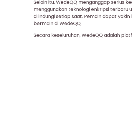
Selain itu, WedeQQ menganggap serius k
menggunakan teknologi enkripsi terbar
dilindungi setiap saat. Pemain dapat yak
bermain di WedeQQ.
Secara keseluruhan, WedeQQ adalah platfo
melepaskan keterampilan poker mereka 
berbagai permainan, antarmuka yang ra
menawarkan segala sesuatu yang bisa di
untuk WedeQQ hari ini dan mulailah berma
[ad_2]
Posted in
Pkv Games
|
Tagged
pkv games
Post
Temukan kegembiraan game online 
depoqq
navigation