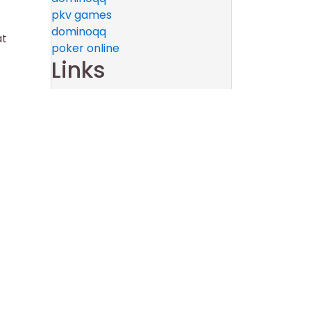
pkv games
dominoqq
at
poker online
Links
Dengan
saucyukiah.com
beikastreet.net
Daftar
filmizlettir.net
ourmultiworlds.com
cooncreekclub.org
pegpufftimes.com
celestia-arts.com
forumchampions.com
arik
bluebargames.com
q!
festivaldelamalou.com
firstsigninnovations.com
garberdodge.com