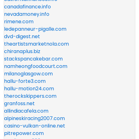
canadafinance.info
nevadamoney.info
rimene.com
ledepanneur-pigalle.com
dvd-digest.net
theartistsmarketnola.com
chiranaplus.biz
stackspancakebar.com
namheongfoodcourt.com
milanoglasgow.com
hallu-forte3.com
hallu-motion24.com
therockskippers.com
granfoss.net
allindiacafela.com
alpineskiracing2007.com
casino-vulkan-online.net
pitrepower.com