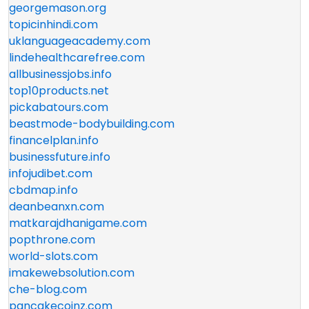
georgemason.org
topicinhindi.com
uklanguageacademy.com
lindehealthcarefree.com
allbusinessjobs.info
top10products.net
pickabatours.com
beastmode-bodybuilding.com
financelplan.info
businessfuture.info
infojudibet.com
cbdmap.info
deanbeanxn.com
matkarajdhanigame.com
popthrone.com
world-slots.com
imakewebsolution.com
che-blog.com
pancakecoinz.com