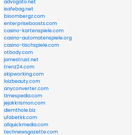
advogato.net
isafebag.net
bloombergz.com
enterpriseboosts.com
casino-kartenspiele.com
casino-automatenspiele.org
casino-tischspiele.com
otbody.com
jamestrust.net
trenz24.com
skipworking.com
loizbeauty.com
anyconverter.com
timespedia.com
jejakkrismon.com
diemthole.biz
ufabetkk.com
allquickmedia.com
technewsgazette.com