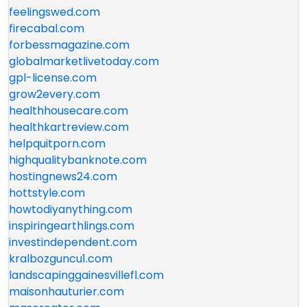
feelingswed.com
firecabal.com
forbessmagazine.com
globalmarketlivetoday.com
gpl-license.com
grow2every.com
healthhousecare.com
healthkartreview.com
helpquitporn.com
highqualitybanknote.com
hostingnews24.com
hottstyle.com
howtodiyanything.com
inspiringearthlings.com
investindependent.com
kralbozguncu1.com
landscapinggainesvillefl.com
maisonhauturier.com