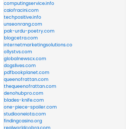
computingservice.info
caiofracini.com
techpositive.info
unseonrang.com
pak-urdu-poetry.com
blogcetra.com
internetmarketingsolutions.co
ollystvs.com
globalnewscx.com
dogslives.com
pdfbookplanet.com
queenofrattan.com
thequeenofrattan.com
denohubpro.com
blades-knife.com
one-piece-spoiler.com
studiooneiota.com
findingcasino.org
realworldcobra.com