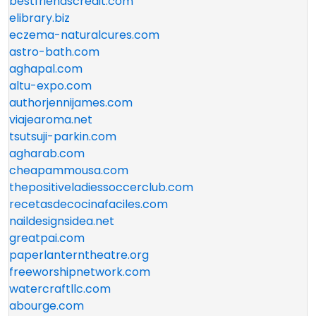
bestfriendscredit.com
elibrary.biz
eczema-naturalcures.com
astro-bath.com
aghapal.com
altu-expo.com
authorjennijames.com
viajearoma.net
tsutsuji-parkin.com
agharab.com
cheapammousa.com
thepositiveladiessoccerclub.com
recetasdecocinafaciles.com
naildesignsidea.net
greatpai.com
paperlanterntheatre.org
freeworshipnetwork.com
watercraftllc.com
abourge.com