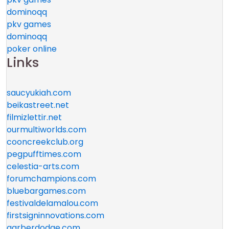
dominoqq
pkv games
dominoqq
poker online
Links
saucyukiah.com
beikastreet.net
filmizlettir.net
ourmultiworlds.com
cooncreekclub.org
pegpufftimes.com
celestia-arts.com
forumchampions.com
bluebargames.com
festivaldelamalou.com
firstsigninnovations.com
garberdodge.com