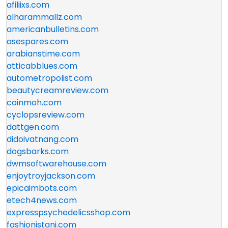
afiliixs.com
alharammallz.com
americanbulletins.com
asespares.com
arabianstime.com
atticabblues.com
autometropolist.com
beautycreamreview.com
coinmoh.com
cyclopsreview.com
dattgen.com
didoivatnang.com
dogsbarks.com
dwmsoftwarehouse.com
enjoytroyjackson.com
epicaimbots.com
etech4news.com
expresspsychedelicsshop.com
fashionistani.com