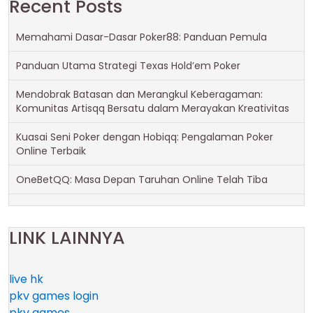
Recent Posts
Memahami Dasar-Dasar Poker88: Panduan Pemula
Panduan Utama Strategi Texas Hold’em Poker
Mendobrak Batasan dan Merangkul Keberagaman:
Komunitas Artisqq Bersatu dalam Merayakan Kreativitas
Kuasai Seni Poker dengan Hobiqq: Pengalaman Poker
Online Terbaik
OneBetQQ: Masa Depan Taruhan Online Telah Tiba
LINK LAINNYA
live hk
pkv games login
pkv games