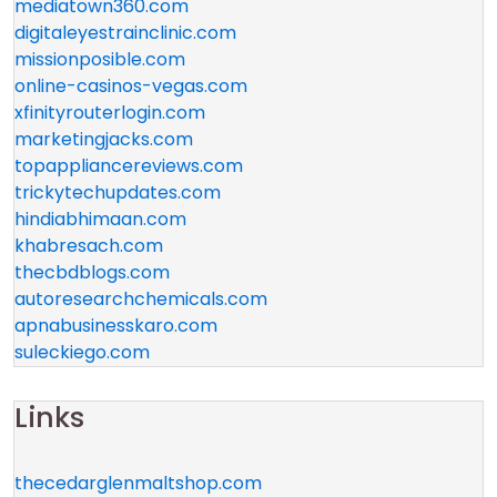
mediatown360.com
digitaleyestrainclinic.com
missionposible.com
online-casinos-vegas.com
xfinityrouterlogin.com
marketingjacks.com
topappliancereviews.com
trickytechupdates.com
hindiabhimaan.com
khabresach.com
thecbdblogs.com
autoresearchchemicals.com
apnabusinesskaro.com
suleckiego.com
Links
thecedarglenmaltshop.com