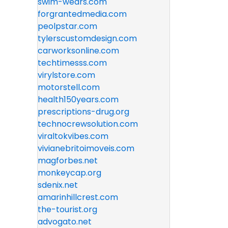
swim-wears.com
forgrantedmedia.com
peolpstar.com
tylerscustomdesign.com
carworksonline.com
techtimesss.com
virylstore.com
motorstell.com
health150years.com
prescriptions-drug.org
technocrewsolution.com
viraltokvibes.com
vivianebritoimoveis.com
magforbes.net
monkeycap.org
sdenix.net
amarinhillcrest.com
the-tourist.org
advogato.net