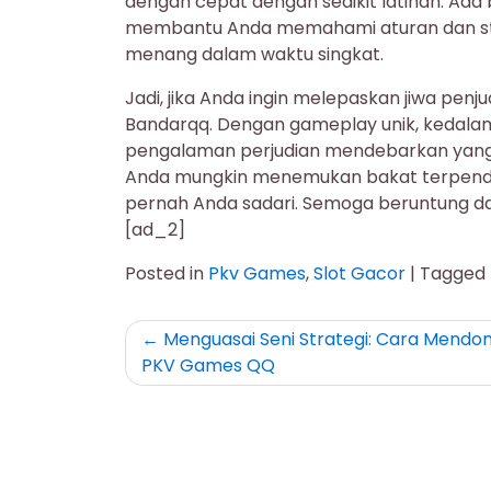
dengan cepat dengan sedikit latihan. Ada 
membantu Anda memahami aturan dan str
menang dalam waktu singkat.
Jadi, jika Anda ingin melepaskan jiwa pe
Bandarqq. Dengan gameplay unik, kedalama
pengalaman perjudian mendebarkan yang 
Anda mungkin menemukan bakat terpendam
pernah Anda sadari. Semoga beruntung da
[ad_2]
Posted in
Pkv Games
,
Slot Gacor
|
Tagged
Post
Menguasai Seni Strategi: Cara Mendo
PKV Games QQ
navigation