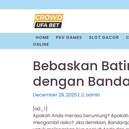
Skip
to
content
HOME
PKV GAMES
SLOT GACOR
C
ONLINE
Bebaskan Bati
dengan Band
Posted
Posted
December 29, 2025
|
admin
on
on
[ad_1]
Apakah Anda merasa beruntung? Apakah 
mengambil risiko? Jika demikian, Banda