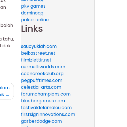
tuk
pkv games
dan
dominoqq
poker online
obalah
Links
n
 tahu,
tidak
saucyukiah.com
beikastreet.net
filmizlettir.net
ourmultiworlds.com
cooncreekclub.org
pegpufftimes.com
celestia-arts.com
alam
forumchampions.com
is
bluebargames.com
festivaldelamalou.com
firstsigninnovations.com
garberdodge.com