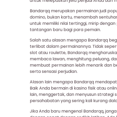
untuk melepaskan jiwa penjudi Anda dan m
Bandarqq merupakan permainan judi popul
domino, bukan kartu, menambah sentuhan 
untuk memiliki nilai tertinggi, mirip den
tantangan baru bagi para pemain.
Salah satu alasan mengapa Bandarqq begit
terlibat dalam permainannya. Tidak sepe
slot atau roulette, Bandarqq mengharus
membaca lawan, menghitung peluang, dan 
membuat permainan lebih menarik dan b
serta sensasi perjudian.
Alasan lain mengapa Bandarqq mendapatka
Baik Anda bermain di kasino fisik atau o
lain, menggertak, dan menyusun strategi
persahabatan yang sering kali kurang dala
Jika Anda baru mengenal Bandarqq, jangan