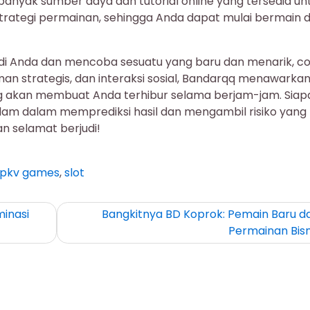
banyak sumber daya dan tutorial online yang tersedia un
ategi permainan, sehingga Anda dapat mulai bermain 
njudi Anda dan mencoba sesuatu yang baru dan menarik, c
n strategis, dan interaksi sosial, Bandarqq menawarka
akan membuat Anda terhibur selama berjam-jam. Siapa
 dalam memprediksi hasil dan mengambil risiko yang 
n selamat berjudi!
pkv games
,
slot
minasi
Bangkitnya BD Koprok: Pemain Baru d
Permainan Bisn