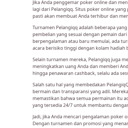
Jika Anda penggemar poker online dan menca
lagi dari Pelangiqq. Situs poker online ya
pasti akan membuat Anda terhibur dan me
Turnamen Pelangiqq adalah beberapa yang p
pembelian yang sesuai dengan pemain dari 
berpengalaman atau baru memulai, ada turn
acara berisiko tinggi dengan kolam hadiah be
Selain turnamen mereka, Pelangiqq juga 
meningkatkan uang Anda dan memberi Anda 
hingga penawaran cashback, selalu ada sesu
Salah satu hal yang membedakan PelangiqQ 
bermain dan transparansi yang adil. Mer
memastikan bahwa semua permainan itu adi
yang tersedia 24/7 untuk membantu dengan
Jadi, jika Anda mencari pengalaman poker onl
Dengan turnamen dan promosi yang menari