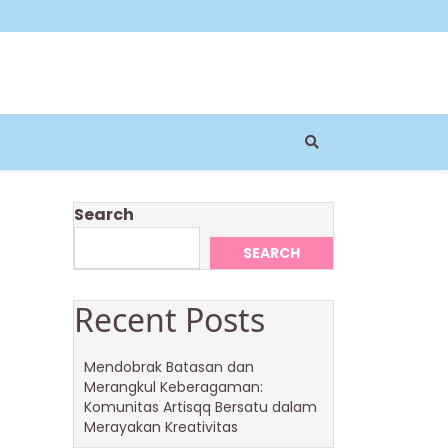
Search
SEARCH
Recent Posts
Mendobrak Batasan dan
Merangkul Keberagaman:
Komunitas Artisqq Bersatu dalam
Merayakan Kreativitas