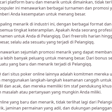
ri platform baru dan menarik untuk dimainkan, tidak terl
ng populer ini menawarkan berbagai turnamen dan promosi 
mberi Anda kesempatan untuk menang besar.
aling menarik di industri ini, dengan berbagai format dan
semua tingkat keterampilan. Apakah Anda seorang profesi
amen untuk Anda di Pelangiqq. Dari freerolls harian hing
sar, selalu ada sesuatu yang terjadi di Pelangiqq.
menawarkan sejumlah promosi menarik yang dapat memban
lebih banyak peluang untuk menang besar. Dari bonus s
atu yang baru dan menarik terjadi di Pelangiqq.
dari situs poker online lainnya adalah komitmen mereka 
eka menggunakan langkah-langkah keamanan canggih untuk
l dan acak, dan mereka memiliki tim staf pendukung khus
 masalah atau pertanyaan yang mungkin Anda miliki.
ine yang baru dan menarik, tidak terlihat lagi dari Pelangi
k, jaminan permainan yang adil, dan dukungan pelanggan