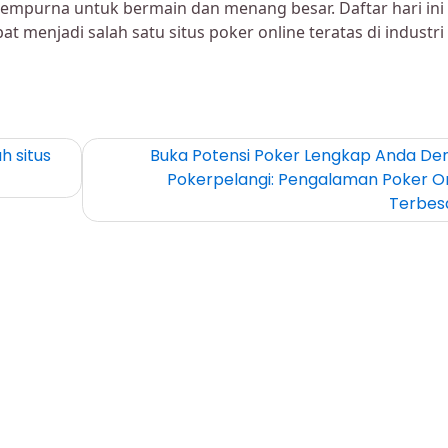
empurna untuk bermain dan menang besar. Daftar hari ini
 menjadi salah satu situs poker online teratas di industri i
h situs
Buka Potensi Poker Lengkap Anda De
Pokerpelangi: Pengalaman Poker On
Terbes