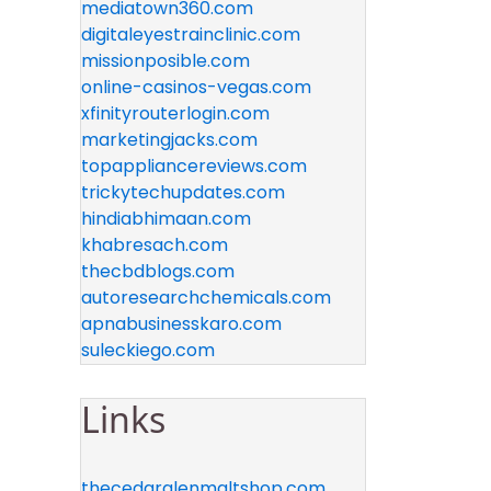
mediatown360.com
digitaleyestrainclinic.com
missionposible.com
online-casinos-vegas.com
xfinityrouterlogin.com
marketingjacks.com
topappliancereviews.com
trickytechupdates.com
hindiabhimaan.com
khabresach.com
thecbdblogs.com
autoresearchchemicals.com
apnabusinesskaro.com
suleckiego.com
Links
thecedarglenmaltshop.com