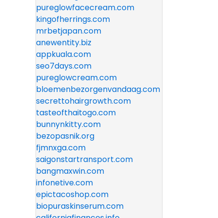
pureglowfacecream.com
kingofherrings.com
mrbetjapan.com
anewentity.biz
appkuala.com
seo7days.com
pureglowcream.com
bloemenbezorgenvandaag.com
secrettohairgrowth.com
tasteofthaitogo.com
bunnynkitty.com
bezopasnik.org
fjmnxga.com
saigonstartransport.com
bangmaxwin.com
infonetive.com
epictacoshop.com
biopuraskinserum.com
californiafinances.info