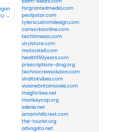
swim-wears.com
forgrantedmedia.com
ngan
peolpstar.com
QQ
tylerscustomdesign.com
carworksonline.com
techtimesss.com
virylstore.com
motorstell.com
health150years.com
prescriptions-drug.org
technocrewsolution.com
viraltokvibes.com
vivianebritoimoveis.com
magforbes.net
monkeycap.org
sdenix.net
amarinhillcrest.com
the-tourist.org
advogato.net