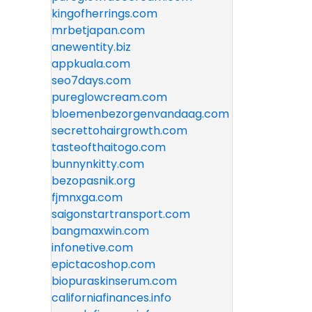
kingofherrings.com
mrbetjapan.com
anewentity.biz
appkuala.com
seo7days.com
pureglowcream.com
bloemenbezorgenvandaag.com
secrettohairgrowth.com
tasteofthaitogo.com
bunnynkitty.com
bezopasnik.org
fjmnxga.com
saigonstartransport.com
bangmaxwin.com
infonetive.com
epictacoshop.com
biopuraskinserum.com
californiafinances.info