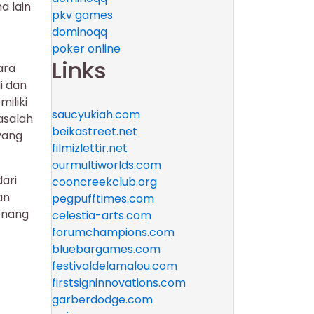
a lain
pkv games
dominoqq
poker online
Links
ara
i dan
iliki
saucyukiah.com
asalah
beikastreet.net
yang
filmizlettir.net
ourmultiworlds.com
dari
cooncreekclub.org
an
pegpufftimes.com
enang
celestia-arts.com
forumchampions.com
bluebargames.com
festivaldelamalou.com
firstsigninnovations.com
garberdodge.com