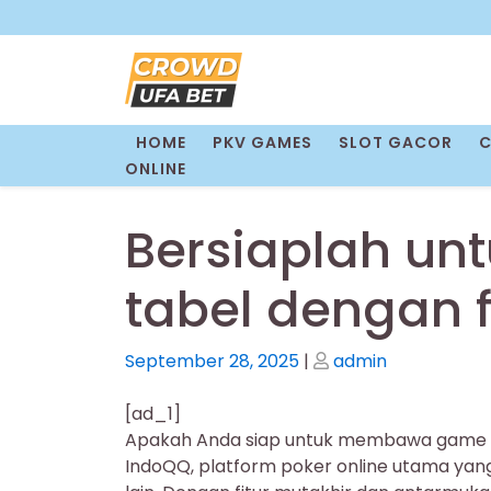
Skip
to
content
HOME
PKV GAMES
SLOT GACOR
C
ONLINE
Bersiaplah un
tabel dengan 
Posted
Posted
September 28, 2025
|
admin
on
on
[ad_1]
Apakah Anda siap untuk membawa game poke
IndoQQ, platform poker online utama yang