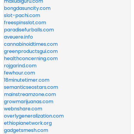
maxualguru.com
bongdasuncity.com
slot-pachi.com
freespinsslot.com
paradisefurballs.com
aveuere.info
cannabinoidtimes.com
greenproductsgui.com
healthconcerning.com
rojgarind.com
fewhour.com
18minutetimer.com
semanticseostars.com
mainstreamzone.com
growmarijuanas.com
webnshare.com
overlygeneralization.com
ethiopianetwork.org
gadgetsmesh.com