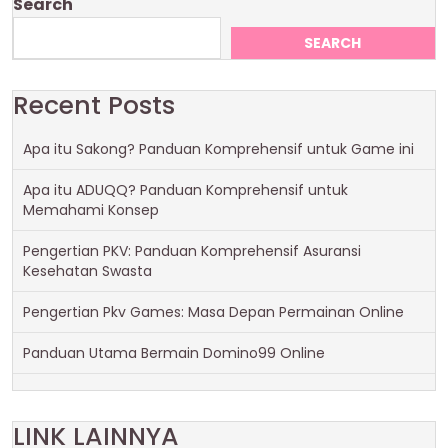
Search
SEARCH
Recent Posts
Apa itu Sakong? Panduan Komprehensif untuk Game ini
Apa itu ADUQQ? Panduan Komprehensif untuk
Memahami Konsep
Pengertian PKV: Panduan Komprehensif Asuransi
Kesehatan Swasta
Pengertian Pkv Games: Masa Depan Permainan Online
Panduan Utama Bermain Domino99 Online
LINK LAINNYA