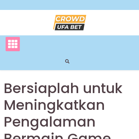
Skip
to
content
Bersiaplah untuk
Meningkatkan
Pengalaman
Bermain Game