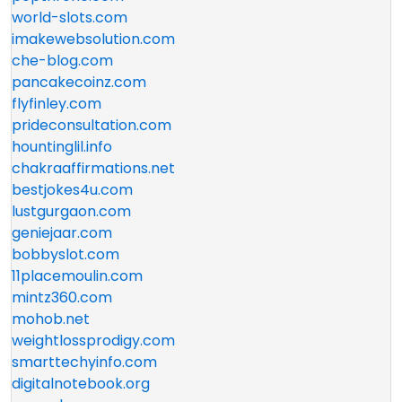
world-slots.com
imakewebsolution.com
che-blog.com
pancakecoinz.com
flyfinley.com
prideconsultation.com
hountinglil.info
chakraaffirmations.net
bestjokes4u.com
lustgurgaon.com
geniejaar.com
bobbyslot.com
11placemoulin.com
mintz360.com
mohob.net
weightlossprodigy.com
smarttechyinfo.com
digitalnotebook.org