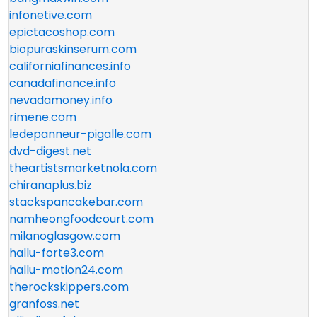
infonetive.com
epictacoshop.com
biopuraskinserum.com
californiafinances.info
canadafinance.info
nevadamoney.info
rimene.com
ledepanneur-pigalle.com
dvd-digest.net
theartistsmarketnola.com
chiranaplus.biz
stackspancakebar.com
namheongfoodcourt.com
milanoglasgow.com
hallu-forte3.com
hallu-motion24.com
therockskippers.com
granfoss.net