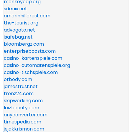
monkeycap.org
sdenix.net
amarinhillcrest.com
the-tourist.org
advogato.net
isafebag.net
bloombergz.com
enterpriseboosts.com
casino-kartenspiele.com
casino-automatenspiele.org
casino-tischspiele.com
otbody.com
jamestrust.net
trenz24.com
skipworking.com
loizbeauty.com
anyconverter.com
timespedia.com
jejakkrismon.com