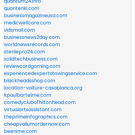
quantum24.info
quantenki.com
businessmagazineusa.com
medicwellcare.com
vidsmall.com
businessnews2day.com
worldnewsrecords.com
sterilepro24.com
solidtechbusiness.com
reviewcardgaming.com
experiencedexpertstowingservice.com
blackheadsshop.com
location-voiture-casablanca.org
kpaulbartelme.com
comedyclubofhiltonhead.com
virtualartsassistant.com
theprimeinfographics.com
cheapvaliumordernow.com
beenime.com