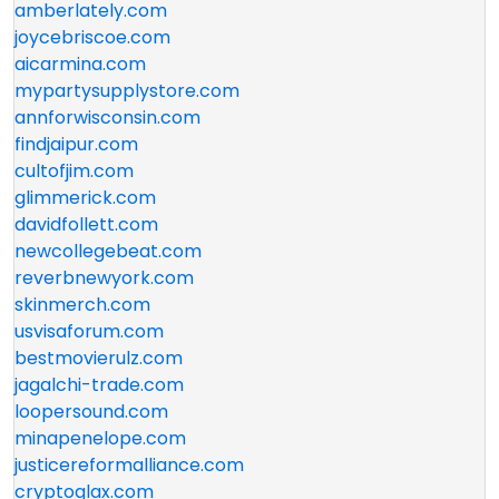
amberlately.com
joycebriscoe.com
aicarmina.com
mypartysupplystore.com
annforwisconsin.com
findjaipur.com
cultofjim.com
glimmerick.com
davidfollett.com
newcollegebeat.com
reverbnewyork.com
skinmerch.com
usvisaforum.com
bestmovierulz.com
jagalchi-trade.com
loopersound.com
minapenelope.com
justicereformalliance.com
cryptoglax.com