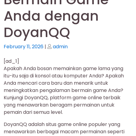
Anda dengan
DoyanQQ
Posted
Posted
February 11, 2026
|
admin
on
on
[ad_1]
Apakah Anda bosan memainkan game lama yang
itu-itu saja di konsol atau komputer Anda? Apakah
Anda mencari cara baru dan menarik untuk
meningkatkan pengalaman bermain game Anda?
Kunjungi DoyanQQ, platform game online terbaik
yang menawarkan beragam permainan untuk
pemain dari semua level.
DoyanQQ adalah situs game online populer yang
menawarkan berbagai macam permainan seperti