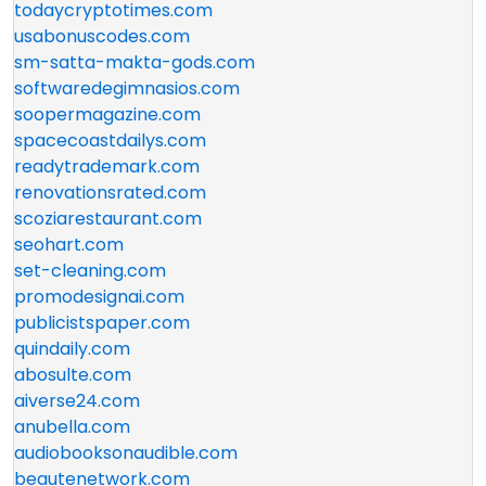
todaycryptotimes.com
usabonuscodes.com
sm-satta-makta-gods.com
softwaredegimnasios.com
soopermagazine.com
spacecoastdailys.com
readytrademark.com
renovationsrated.com
scoziarestaurant.com
seohart.com
set-cleaning.com
promodesignai.com
publicistspaper.com
quindaily.com
abosulte.com
aiverse24.com
anubella.com
audiobooksonaudible.com
beautenetwork.com