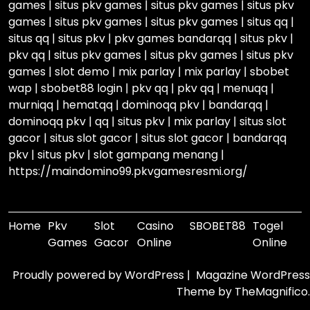
games
|
situs pkv games
|
situs pkv games
|
situs pkv
games
|
situs pkv games
|
situs pkv games
|
situs qq
|
situs qq
|
situs pkv
|
pkv games bandarqq
|
situs pkv
|
pkv qq
|
situs pkv games
|
situs pkv games
|
situs pkv
games
|
slot demo
|
mix parlay
|
mix parlay
|
sbobet
wap
|
sbobet88 login
|
pkv qq
|
pkv qq
|
menuqq
|
murniqq
|
hematqq
|
dominoqq pkv
|
bandarqq
|
dominoqq pkv
|
qq
|
situs pkv
|
mix parlay
|
situs slot
gacor
|
situs slot gacor
|
situs slot gacor
|
bandarqq
pkv
|
situs pkv
|
slot gampang menang
|
https://maindomino99.pkvgamesresmi.org/
Home
Pkv
Slot
Casino
SBOBET88
Togel
Games
Gacor
Online
Online
Proudly powered by WordPress
|
Magazine WordPress
Theme
by TheMagnifico.