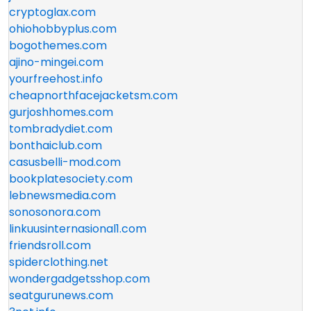
cryptoglax.com
ohiohobbyplus.com
bogothemes.com
ajino-mingei.com
yourfreehost.info
cheapnorthfacejacketsm.com
gurjoshhomes.com
tombradydiet.com
bonthaiclub.com
casusbelli-mod.com
bookplatesociety.com
lebnewsmedia.com
sonosonora.com
linkuusinternasional1.com
friendsroll.com
spiderclothing.net
wondergadgetsshop.com
seatgurunews.com