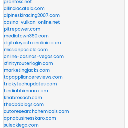
granfoss.net
allindiacafela.com
alpineskiracing2007.com
casino-vulkan-online.net
pitrepower.com
mediatown360.com
digitaleyestrainclinic.com
missionposible.com
online-casinos-vegas.com
xfinityrouterlogin.com
marketingjacks.com
topappliancereviews.com
trickytechupdates.com
hindiabhimaan.com
khabresach.com
thecbdblogs.com
autoresearchchemicals.com
apnabusinesskaro.com
suleckiego.com