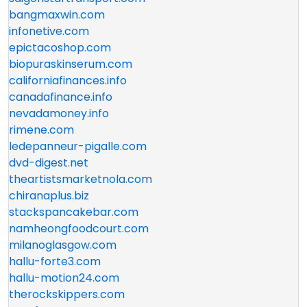
bangmaxwin.com
infonetive.com
epictacoshop.com
biopuraskinserum.com
californiafinances.info
canadafinance.info
nevadamoney.info
rimene.com
ledepanneur-pigalle.com
dvd-digest.net
theartistsmarketnola.com
chiranaplus.biz
stackspancakebar.com
namheongfoodcourt.com
milanoglasgow.com
hallu-forte3.com
hallu-motion24.com
therockskippers.com