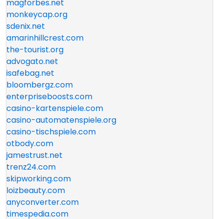
magforbes.net
monkeycap.org
sdenix.net
amarinhillcrest.com
the-tourist.org
advogato.net
isafebag.net
bloombergz.com
enterpriseboosts.com
casino-kartenspiele.com
casino-automatenspiele.org
casino-tischspiele.com
otbody.com
jamestrust.net
trenz24.com
skipworking.com
loizbeauty.com
anyconverter.com
timespedia.com