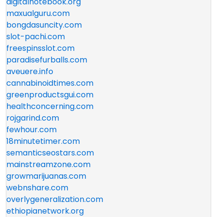
digitalnotebook.org
maxualguru.com
bongdasuncity.com
slot-pachi.com
freespinsslot.com
paradisefurballs.com
aveuere.info
cannabinoidtimes.com
greenproductsgui.com
healthconcerning.com
rojgarind.com
fewhour.com
18minutetimer.com
semanticseostars.com
mainstreamzone.com
growmarijuanas.com
webnshare.com
overlygeneralization.com
ethiopianetwork.org