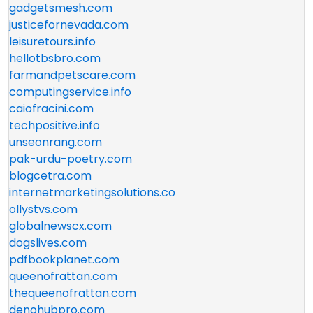
gadgetsmesh.com
justicefornevada.com
leisuretours.info
hellotbsbro.com
farmandpetscare.com
computingservice.info
caiofracini.com
techpositive.info
unseonrang.com
pak-urdu-poetry.com
blogcetra.com
internetmarketingsolutions.co
ollystvs.com
globalnewscx.com
dogslives.com
pdfbookplanet.com
queenofrattan.com
thequeenofrattan.com
denohubpro.com