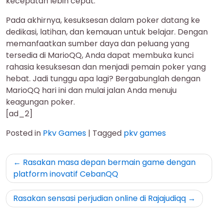
kecepatan lebih cepat.
Pada akhirnya, kesuksesan dalam poker datang ke
dedikasi, latihan, dan kemauan untuk belajar. Dengan
memanfaatkan sumber daya dan peluang yang
tersedia di MarioQQ, Anda dapat membuka kunci
rahasia kesuksesan dan menjadi pemain poker yang
hebat. Jadi tunggu apa lagi? Bergabunglah dengan
MarioQQ hari ini dan mulai jalan Anda menuju
keagungan poker.
[ad_2]
Posted in
Pkv Games
|
Tagged
pkv games
Post
Rasakan masa depan bermain game dengan
navigation
platform inovatif CebanQQ
Rasakan sensasi perjudian online di Rajajudiqq