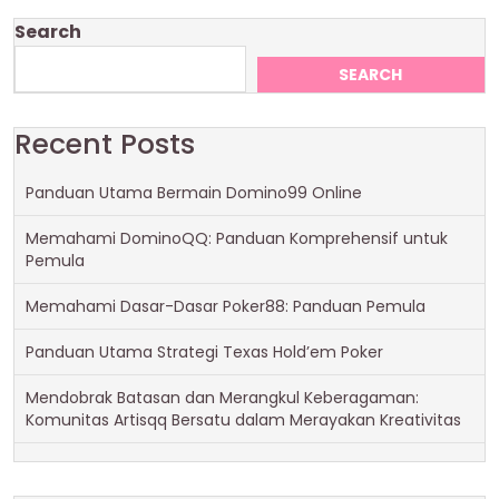
Search
SEARCH
Recent Posts
Panduan Utama Bermain Domino99 Online
Memahami DominoQQ: Panduan Komprehensif untuk
Pemula
Memahami Dasar-Dasar Poker88: Panduan Pemula
Panduan Utama Strategi Texas Hold’em Poker
Mendobrak Batasan dan Merangkul Keberagaman:
Komunitas Artisqq Bersatu dalam Merayakan Kreativitas