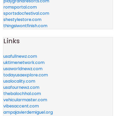
playgrandresorts.com
romsportal.com
sportsdocfestival.com
shestylestore.com
thingsiwontfinish.com
Links
usafullnewz.com
uktimenetwork.com
usaworldnewz.com
todayusaexplore.com
usalocality.com
usafournewz.com
thebalochhal.com
vehicularmaster.com
vibesaccent.com
ampajavierdemiguel.org