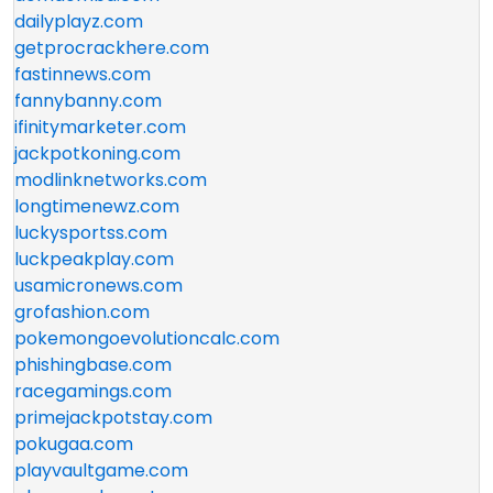
dailyplayz.com
getprocrackhere.com
fastinnews.com
fannybanny.com
ifinitymarketer.com
jackpotkoning.com
modlinknetworks.com
longtimenewz.com
luckysportss.com
luckpeakplay.com
usamicronews.com
grofashion.com
pokemongoevolutioncalc.com
phishingbase.com
racegamings.com
primejackpotstay.com
pokugaa.com
playvaultgame.com