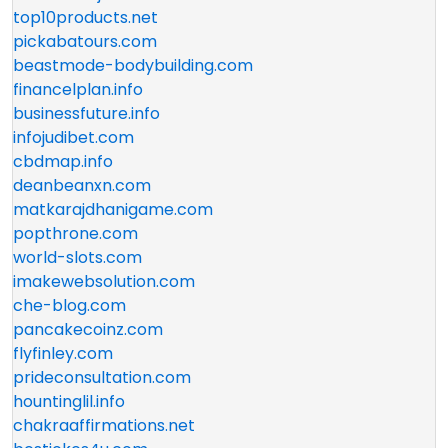
top10products.net
pickabatours.com
beastmode-bodybuilding.com
financelplan.info
businessfuture.info
infojudibet.com
cbdmap.info
deanbeanxn.com
matkarajdhanigame.com
popthrone.com
world-slots.com
imakewebsolution.com
che-blog.com
pancakecoinz.com
flyfinley.com
prideconsultation.com
hountinglil.info
chakraaffirmations.net