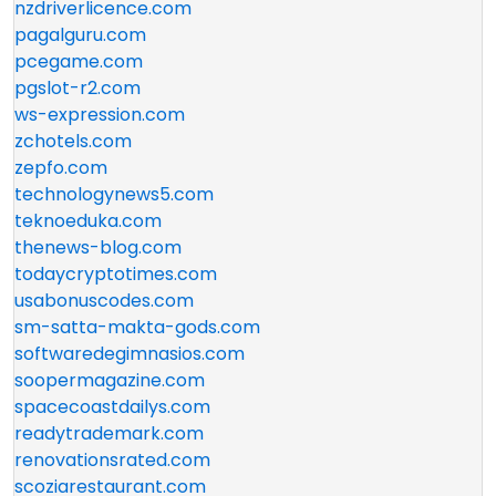
nzdriverlicence.com
pagalguru.com
pcegame.com
pgslot-r2.com
ws-expression.com
zchotels.com
zepfo.com
technologynews5.com
teknoeduka.com
thenews-blog.com
todaycryptotimes.com
usabonuscodes.com
sm-satta-makta-gods.com
softwaredegimnasios.com
soopermagazine.com
spacecoastdailys.com
readytrademark.com
renovationsrated.com
scoziarestaurant.com