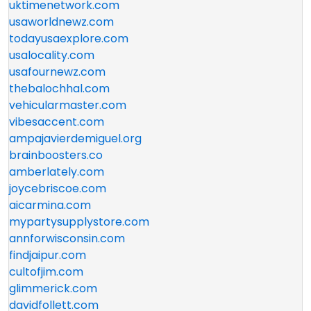
uktimenetwork.com
usaworldnewz.com
todayusaexplore.com
usalocality.com
usafournewz.com
thebalochhal.com
vehicularmaster.com
vibesaccent.com
ampajavierdemiguel.org
brainboosters.co
amberlately.com
joycebriscoe.com
aicarmina.com
mypartysupplystore.com
annforwisconsin.com
findjaipur.com
cultofjim.com
glimmerick.com
davidfollett.com