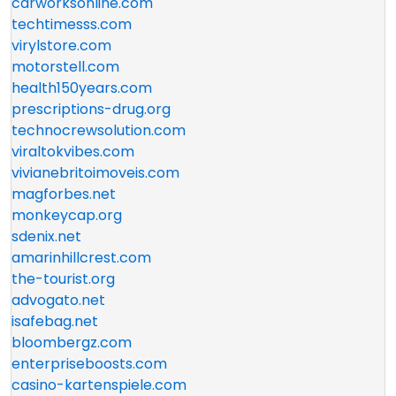
carworksonline.com
techtimesss.com
virylstore.com
motorstell.com
health150years.com
prescriptions-drug.org
technocrewsolution.com
viraltokvibes.com
vivianebritoimoveis.com
magforbes.net
monkeycap.org
sdenix.net
amarinhillcrest.com
the-tourist.org
advogato.net
isafebag.net
bloombergz.com
enterpriseboosts.com
casino-kartenspiele.com