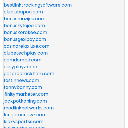
bestlinktrackingsoftware.com
clublubupoo.com
bonusmazijeu.com
bonuskyfojea.com
bonuskorokee.com
bonusgexipoy.com
casinorelaxluxe.com
clubetechplay.com
domdombd.com
dailyplayz.com
getprocrackhere.com
fastinnews.com
fannybanny.com
ifinitymarketer.com
jackpotkoning.com
modlinknetworks.com
longtimenewz.com
luckysportss.com