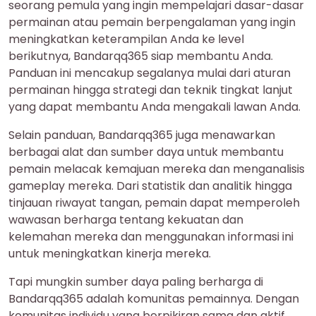
seorang pemula yang ingin mempelajari dasar-dasar
permainan atau pemain berpengalaman yang ingin
meningkatkan keterampilan Anda ke level
berikutnya, Bandarqq365 siap membantu Anda.
Panduan ini mencakup segalanya mulai dari aturan
permainan hingga strategi dan teknik tingkat lanjut
yang dapat membantu Anda mengakali lawan Anda.
Selain panduan, Bandarqq365 juga menawarkan
berbagai alat dan sumber daya untuk membantu
pemain melacak kemajuan mereka dan menganalisis
gameplay mereka. Dari statistik dan analitik hingga
tinjauan riwayat tangan, pemain dapat memperoleh
wawasan berharga tentang kekuatan dan
kelemahan mereka dan menggunakan informasi ini
untuk meningkatkan kinerja mereka.
Tapi mungkin sumber daya paling berharga di
Bandarqq365 adalah komunitas pemainnya. Dengan
komunitas individu yang berpikiran sama dan aktif,