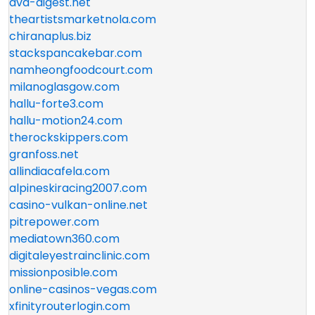
dvd-digest.net
theartistsmarketnola.com
chiranaplus.biz
stackspancakebar.com
namheongfoodcourt.com
milanoglasgow.com
hallu-forte3.com
hallu-motion24.com
therockskippers.com
granfoss.net
allindiacafela.com
alpineskiracing2007.com
casino-vulkan-online.net
pitrepower.com
mediatown360.com
digitaleyestrainclinic.com
missionposible.com
online-casinos-vegas.com
xfinityrouterlogin.com