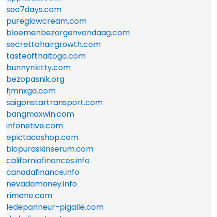
seo7days.com
pureglowcream.com
bloemenbezorgenvandaag.com
secrettohairgrowth.com
tasteofthaitogo.com
bunnynkitty.com
bezopasnik.org
fjmnxga.com
saigonstartransport.com
bangmaxwin.com
infonetive.com
epictacoshop.com
biopuraskinserum.com
californiafinances.info
canadafinance.info
nevadamoney.info
rimene.com
ledepanneur-pigalle.com