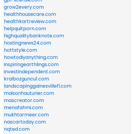
grow2every.com
healthhousecare.com
healthkartreview.com
helpquitporn.com
highqualitybanknote.com
hostingnews24.com
hottstyle.com
howtodiyanything.com
inspiringearthlings.com
investindependent.com
kralbozguncu1.com
landscapinggainesvillefl.com
maisonhauturier.com
mascreator.com
menafahmi.com
mukhtarmeer.com
nascartoday.com
nqted.com