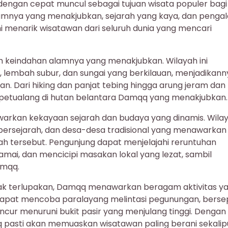
dengan cepat muncul sebagai tujuan wisata populer bagi
amnya yang menakjubkan, sejarah yang kaya, dan peng
i menarik wisatawan dari seluruh dunia yang mencari
h keindahan alamnya yang menakjubkan. Wilayah ini
 lembah subur, dan sungai yang berkilauan, menjadikann
an. Dari hiking dan panjat tebing hingga arung jeram dan
petualang di hutan belantara Damqq yang menakjubkan.
arkan kekayaan sejarah dan budaya yang dinamis. Wilaya
 bersejarah, dan desa-desa tradisional yang menawarkan
ah tersebut. Pengunjung dapat menjelajahi reruntuhan
amai, dan mencicipi masakan lokal yang lezat, sambil
amqq.
ak terlupakan, Damqq menawarkan beragam aktivitas y
 dapat mencoba paralayang melintasi pegunungan, bers
ncur menuruni bukit pasir yang menjulang tinggi. Dengan
q pasti akan memuaskan wisatawan paling berani sekalip