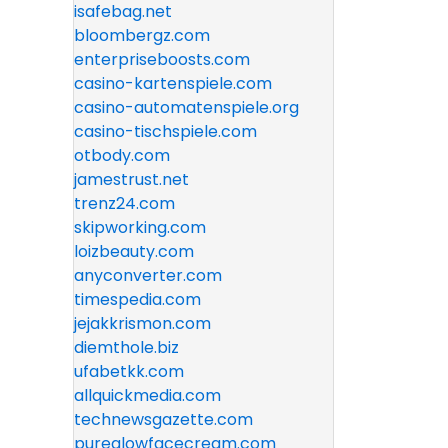
isafebag.net
bloombergz.com
enterpriseboosts.com
casino-kartenspiele.com
casino-automatenspiele.org
casino-tischspiele.com
otbody.com
jamestrust.net
trenz24.com
skipworking.com
loizbeauty.com
anyconverter.com
timespedia.com
jejakkrismon.com
diemthole.biz
ufabetkk.com
allquickmedia.com
technewsgazette.com
pureglowfacecream.com