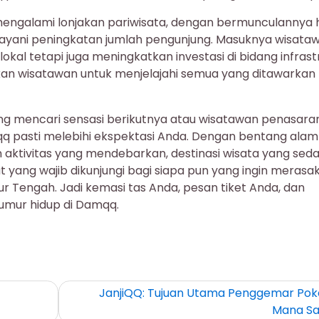
ngalami lonjakan pariwisata, dengan bermunculannya h
layani peningkatan jumlah pengunjung. Masuknya wisataw
al tetapi juga meningkatkan investasi di bidang infrast
kan wisatawan untuk menjelajahi semua yang ditawarkan
g mencari sensasi berikutnya atau wisatawan penasara
qq pasti melebihi ekspektasi Anda. Dengan bentang ala
 aktivitas yang mendebarkan, destinasi wisata yang sed
 yang wajib dikunjungi bagi siapa pun yang ingin merasa
 Tengah. Jadi kemasi tas Anda, pesan tiket Anda, dan
umur hidup di Damqq.
JanjiQQ: Tujuan Utama Penggemar Poke
Mana Sa