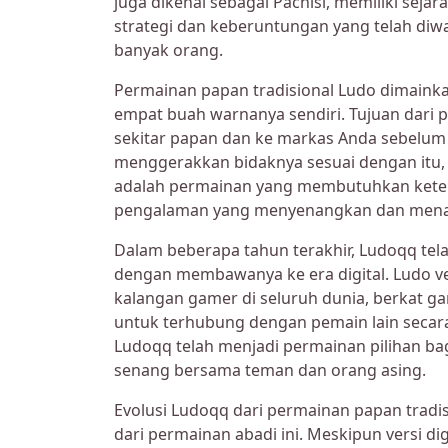
juga dikenal sebagai Pachisi, memiliki seja
strategi dan keberuntungan yang telah diw
banyak orang.
Permainan papan tradisional Ludo dimain
empat buah warnanya sendiri. Tujuan dari
sekitar papan dan ke markas Anda sebelum
menggerakkan bidaknya sesuai dengan itu,
adalah permainan yang membutuhkan keter
pengalaman yang menyenangkan dan menant
Dalam beberapa tahun terakhir, Ludoqq te
dengan membawanya ke era digital. Ludo ver
kalangan gamer di seluruh dunia, berkat 
untuk terhubung dengan pemain lain secara
Ludoqq telah menjadi permainan pilihan b
senang bersama teman dan orang asing.
Evolusi Ludoqq dari permainan papan tradis
dari permainan abadi ini. Meskipun versi 