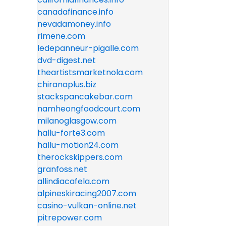
canadafinance.info
nevadamoney.info
rimene.com
ledepanneur-pigalle.com
dvd-digest.net
theartistsmarketnola.com
chiranaplus.biz
stackspancakebar.com
namheongfoodcourt.com
milanoglasgow.com
hallu-forte3.com
hallu-motion24.com
therockskippers.com
granfoss.net
allindiacafela.com
alpineskiracing2007.com
casino-vulkan-online.net
pitrepower.com