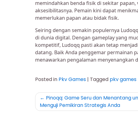
memindahkan benda fisik di sekitar papan,
aksesibilitasnya. Pemain kini dapat menikm
memerlukan papan atau bidak fisik.
Seiring dengan semakin populernya Ludoqq
di dunia digital. Dengan gameplay yang muda
kompetitif, Ludoqq pasti akan tetap menjad
datang. Baik Anda penggemar permainan pap
menawarkan pengalaman menyenangkan dan 
Posted in
Pkv Games
|
Tagged
pkv games
Post
Pinoqq: Game Seru dan Menantang un
Menguji Pemikiran Strategis Anda
navigation