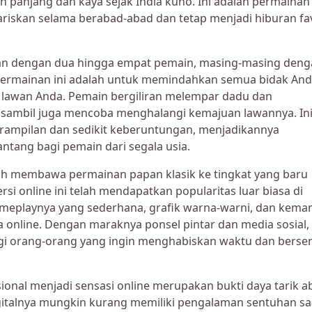
rah panjang dan kaya sejak India kuno. Ini adalah permainan
ariskan selama berabad-abad dan tetap menjadi hiburan fa
kan dengan dua hingga empat pemain, masing-masing den
 permainan ini adalah untuk memindahkan semua bidak And
 lawan Anda. Pemain bergiliran melempar dadu dan
 sambil juga mencoba menghalangi kemajuan lawannya. In
ampilan dan sedikit keberuntungan, menjadikannya
ang bagi pemain dari segala usia.
lah membawa permainan papan klasik ke tingkat yang baru
si online ini telah mendapatkan popularitas luar biasa di
gameplaynya yang sederhana, grafik warna-warni, dan kem
 online. Dengan maraknya ponsel pintar dan media sosial,
agi orang-orang yang ingin menghabiskan waktu dan berse
ional menjadi sensasi online merupakan bukti daya tarik a
digitalnya mungkin kurang memiliki pengalaman sentuhan sa