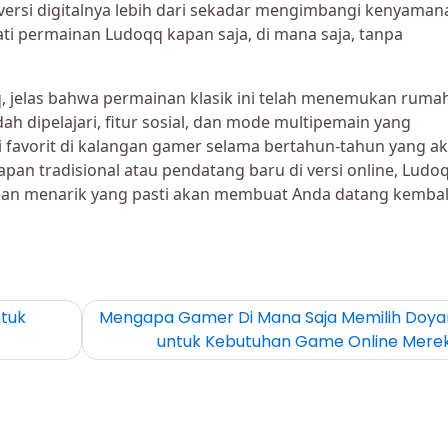
 versi digitalnya lebih dari sekadar mengimbangi kenyama
ati permainan Ludoqq kapan saja, di mana saja, tanpa
, jelas bahwa permainan klasik ini telah menemukan ruma
h dipelajari, fitur sosial, dan mode multipemain yang
i favorit di kalangan gamer selama bertahun-tahun yang a
an tradisional atau pendatang baru di versi online, Ludo
menarik yang pasti akan membuat Anda datang kembali 
tuk
Mengapa Gamer Di Mana Saja Memilih Doy
untuk Kebutuhan Game Online Mere