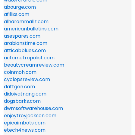
abourge.com
afiliixs.com
alharammallz.com
americanbulletins.com
asespares.com
arabianstime.com
atticabblues.com
autometropolist.com
beautycreamreview.com
coinmoh.com
cyclopsreview.com
dattgen.com
didoivatnang.com
dogsbarks.com
dwmsoftwarehouse.com
enjoytroyjackson.com
epicaimbots.com
etech4news.com