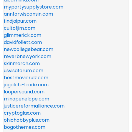
mypartysupplystore.com
annforwisconsin.com
findjaipur.com
cultofjim.com
glimmerick.com
davidfollett.com
newcollegebeat.com
reverbnewyork.com
skinmerch.com
usvisaforum.com
bestmovierulz.com
jagalchi-trade.com
loopersound.com
minapenelope.com
justicereformalliance.com
cryptoglax.com
ohiohobbyplus.com
bogothemes.com