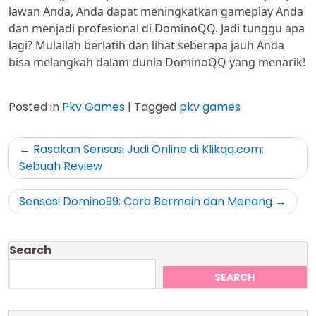
lawan Anda, Anda dapat meningkatkan gameplay Anda
dan menjadi profesional di DominoQQ. Jadi tunggu apa
lagi? Mulailah berlatih dan lihat seberapa jauh Anda
bisa melangkah dalam dunia DominoQQ yang menarik!
Posted in
Pkv Games
|
Tagged
pkv games
Post
Rasakan Sensasi Judi Online di Klikqq.com:
navigation
Sebuah Review
Sensasi Domino99: Cara Bermain dan Menang
Search
SEARCH