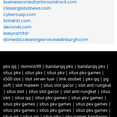
businessconsultantsroundrock.com
classicglobalnews.com
cybercusp.com
britaintt.com
deconds.com
easycartltd-
domesticcleaningservicesedinburgh.com
pkv qq
|
domino99
|
bandarqq pkv
|
bandarqq pkv
|
situs pkv
|
situs pkv
|
situs pkv
|
situs pkv games
|
x500 slot
|
slot server luar
|
link sbobet
|
pkv qq
|
pg
soft
|
slot maxwin
|
situs slot gacor
|
slot anti rungkat
|
situs slot
|
situs slot gacor
|
slot anti rungkat
|
situs
slot
|
situs qq
|
situs pkv games
|
situs pkv games
|
situs pkv games
|
situs pkv games
|
situs pkv games
|
situs pkv games
|
situs pkv games
|
situs pkv games
|
situs qq
|
situs qq
|
situs pkv
|
pkv games bandarqq
|