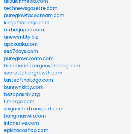
allquickmedia.com
technewsgazette.com
pureglowfacecream.com
kingofherrings.com
mrbetjapan.com
anewentity.biz
appkuala.com
seo7days.com
pureglowcream.com
bloemenbezorgenvandaag.com
secrettohairgrowth.com
tasteofthaitogo.com
bunnynkitty.com
bezopasnik.org
fjmnxga.com
saigonstartransport.com
bangmaxwin.com
infonetive.com
epictacoshop.com