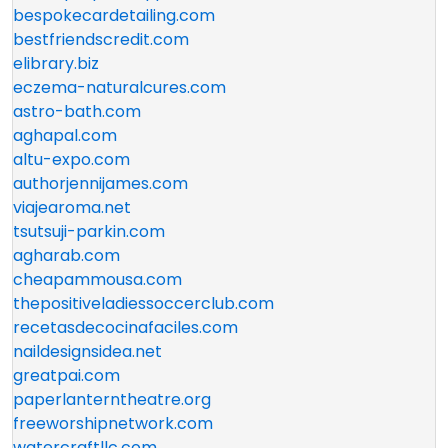
bespokecardetailing.com
bestfriendscredit.com
elibrary.biz
eczema-naturalcures.com
astro-bath.com
aghapal.com
altu-expo.com
authorjennijames.com
viajearoma.net
tsutsuji-parkin.com
agharab.com
cheapammousa.com
thepositiveladiessoccerclub.com
recetasdecocinafaciles.com
naildesignsidea.net
greatpai.com
paperlanterntheatre.org
freeworshipnetwork.com
watercraftllc.com