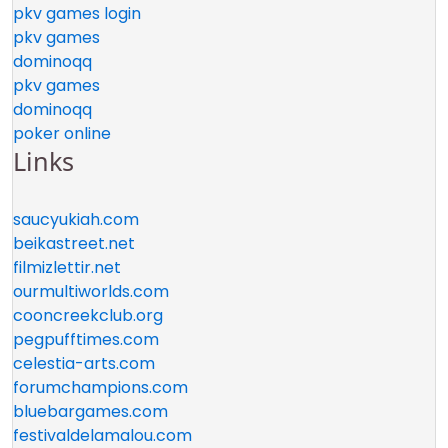
pkv games login
pkv games
dominoqq
pkv games
dominoqq
poker online
Links
saucyukiah.com
beikastreet.net
filmizlettir.net
ourmultiworlds.com
cooncreekclub.org
pegpufftimes.com
celestia-arts.com
forumchampions.com
bluebargames.com
festivaldelamalou.com