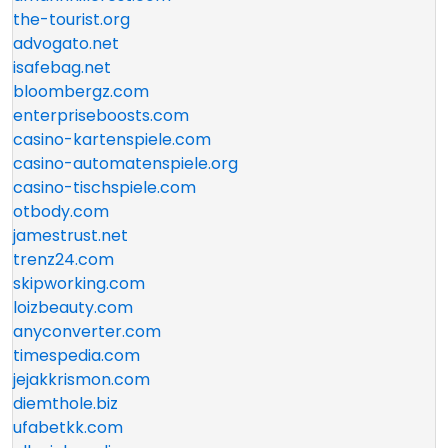
the-tourist.org
advogato.net
isafebag.net
bloombergz.com
enterpriseboosts.com
casino-kartenspiele.com
casino-automatenspiele.org
casino-tischspiele.com
otbody.com
jamestrust.net
trenz24.com
skipworking.com
loizbeauty.com
anyconverter.com
timespedia.com
jejakkrismon.com
diemthole.biz
ufabetkk.com