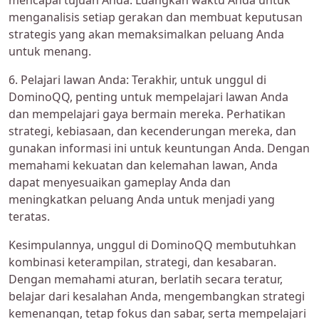
mencapai tujuan Anda. Luangkan waktu Anda untuk
menganalisis setiap gerakan dan membuat keputusan
strategis yang akan memaksimalkan peluang Anda
untuk menang.
6. Pelajari lawan Anda: Terakhir, untuk unggul di
DominoQQ, penting untuk mempelajari lawan Anda
dan mempelajari gaya bermain mereka. Perhatikan
strategi, kebiasaan, dan kecenderungan mereka, dan
gunakan informasi ini untuk keuntungan Anda. Dengan
memahami kekuatan dan kelemahan lawan, Anda
dapat menyesuaikan gameplay Anda dan
meningkatkan peluang Anda untuk menjadi yang
teratas.
Kesimpulannya, unggul di DominoQQ membutuhkan
kombinasi keterampilan, strategi, dan kesabaran.
Dengan memahami aturan, berlatih secara teratur,
belajar dari kesalahan Anda, mengembangkan strategi
kemenangan, tetap fokus dan sabar, serta mempelajari