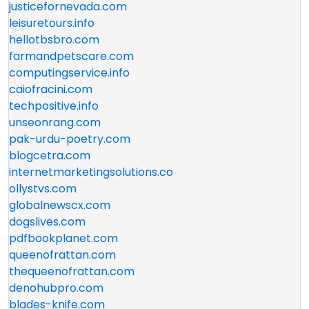
justicefornevada.com
leisuretours.info
hellotbsbro.com
farmandpetscare.com
computingservice.info
caiofracini.com
techpositive.info
unseonrang.com
pak-urdu-poetry.com
blogcetra.com
internetmarketingsolutions.co
ollystvs.com
globalnewscx.com
dogslives.com
pdfbookplanet.com
queenofrattan.com
thequeenofrattan.com
denohubpro.com
blades-knife.com