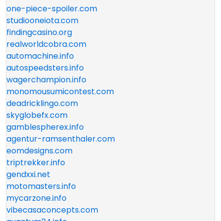
one-piece-spoiler.com
studiooneiota.com
findingcasino.org
realworldcobra.com
automachine.info
autospeedsters.info
wagerchampion.info
monomousumicontest.com
deadricklingo.com
skyglobefx.com
gamblespherex.info
agentur-ramsenthaler.com
eomdesigns.com
triptrekker.info
gendxxi.net
motomasters.info
mycarzone.info
vibecasaconcepts.com