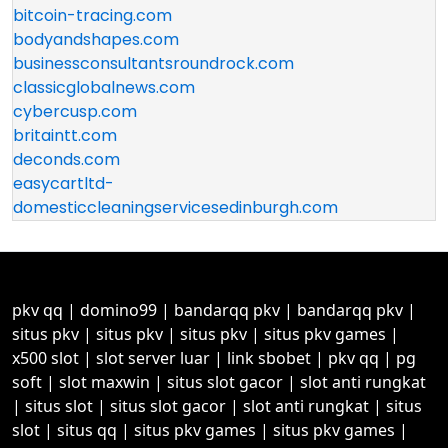
bitcoin-tracing.com
bodyandshapes.com
businessconsultantsroundrock.com
classicglobalnews.com
cybercusp.com
britaintt.com
deconds.com
easycartltd-
domesticcleaningservicesedinburgh.com
pkv qq
|
domino99
|
bandarqq pkv
|
bandarqq pkv
|
situs pkv
|
situs pkv
|
situs pkv
|
situs pkv games
|
x500 slot
|
slot server luar
|
link sbobet
|
pkv qq
|
pg
soft
|
slot maxwin
|
situs slot gacor
|
slot anti rungkat
|
situs slot
|
situs slot gacor
|
slot anti rungkat
|
situs
slot
|
situs qq
|
situs pkv games
|
situs pkv games
|