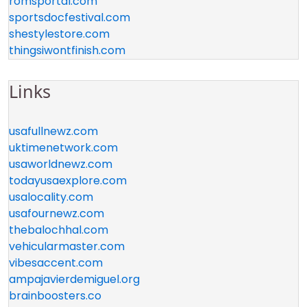
romsportal.com
sportsdocfestival.com
shestylestore.com
thingsiwontfinish.com
Links
usafullnewz.com
uktimenetwork.com
usaworldnewz.com
todayusaexplore.com
usalocality.com
usafournewz.com
thebalochhal.com
vehicularmaster.com
vibesaccent.com
ampajavierdemiguel.org
brainboosters.co