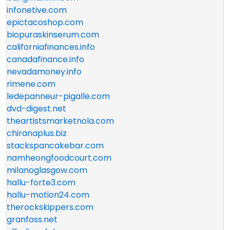
infonetive.com
epictacoshop.com
biopuraskinserum.com
californiafinances.info
canadafinance.info
nevadamoney.info
rimene.com
ledepanneur-pigalle.com
dvd-digest.net
theartistsmarketnola.com
chiranaplus.biz
stackspancakebar.com
namheongfoodcourt.com
milanoglasgow.com
hallu-forte3.com
hallu-motion24.com
therockskippers.com
granfoss.net