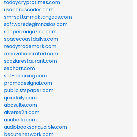
todaycryptotimes.com
usabonuscodes.com
sm-satta-makta-gods.com
softwaredegimnasios.com
soopermagazine.com
spacecoastdailys.com
readytrademark.com
renovationsrated.com
scoziarestaurant.com
seohart.com
set-cleaning.com
promodesignai.com
publicistspaper.com
quindaily.com
abosulte.com
aiverse24.com
anubella.com
audiobooksonaudible.com
beautenetwork.com