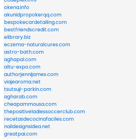
okena.info
akunidpropokerqq.com
bespokecardetailing.com
bestfriendscredit.com
elibrary.biz
eczema-naturalcures.com
astro-bath.com
aghapal.com
altu-expo.com
authorjennijames.com
viajearoma.net
tsutsuji-parkin.com
agharab.com
cheapammousa.com
thepositiveladiessoccerclub.com
recetasdecocinafaciles.com
naildesignsidea.net
greatpai.com