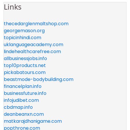
Links
thecedarglenmaltshop.com
georgemason.org
topicinhindi.com
uklanguageacademy.com
lindehealthcarefree.com
allbusinessjobs.info
top10products.net
pickabatours.com
beastmode-bodybuilding.com
financelplan.info
businessfuture.info
infojudibet.com
cbdmap.info
deanbeanxn.com
matkarajdhanigame.com
popthrone.com