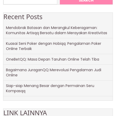
SEARCH
Recent Posts
Mendobrak Batasan dan Merangkul Keberagaman:
Komunitas Artisqq Bersatu dalam Merayakan Kreativitas
Kuasai Seni Poker dengan Hobiqq: Pengalaman Poker
Online Terbaik
OneBetQQ: Masa Depan Taruhan Online Telah Tiba
Bagaimana JuraganQQ Merevolusi Pengalaman Judi
Online
Siap-siap Menang Besar dengan Permainan Seru
Kompasqq
LINK LAINNYA