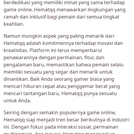
berdedikasi yang memiliki minat yang sama terhadap
game online, Hematqq menawarkan lingkungan yang
ramah dan inklusif bagi pemain dari semua tingkat
keahlian.
Namun mungkin aspek yang paling menarik dari
Hematqq adalah komitmennya terhadap inovasi dan
kreativitas. Platform ini terus memperbarui
penawarannya dengan permainan, fitur, dan
pengalaman baru, memastikan bahwa pemain selalu
memiliki sesuatu yang segar dan menarik untuk
dinantikan. Baik Anda seorang gamer biasa yang
mencari hiburan cepat atau penggemar berat yang
mencari tantangan baru, Hematqq punya sesuatu
untuk Anda.
Seiring dengan semakin populernya game online,
Hematqq siap menjadi tren besar berikutnya di industri
ini. Dengan fokus pada interaksi sosial, permainan