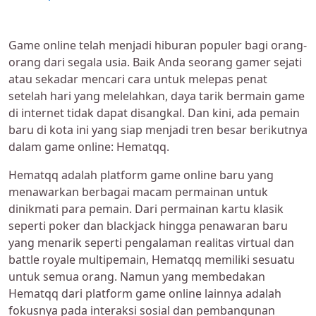
on
on
Game online telah menjadi hiburan populer bagi orang-
orang dari segala usia. Baik Anda seorang gamer sejati
atau sekadar mencari cara untuk melepas penat
setelah hari yang melelahkan, daya tarik bermain game
di internet tidak dapat disangkal. Dan kini, ada pemain
baru di kota ini yang siap menjadi tren besar berikutnya
dalam game online: Hematqq.
Hematqq adalah platform game online baru yang
menawarkan berbagai macam permainan untuk
dinikmati para pemain. Dari permainan kartu klasik
seperti poker dan blackjack hingga penawaran baru
yang menarik seperti pengalaman realitas virtual dan
battle royale multipemain, Hematqq memiliki sesuatu
untuk semua orang. Namun yang membedakan
Hematqq dari platform game online lainnya adalah
fokusnya pada interaksi sosial dan pembangunan