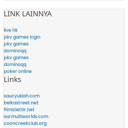
LINK LAINNYA
live hk
pkv games login
pkv games
dominoqq
pkv games
dominoqq
poker online
Links
saucyukiah.com
beikastreet.net
filmizlettir.net
ourmultiworlds.com
cooncreekclub.org