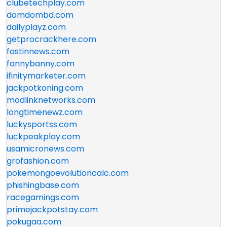
clubetechplay.com
domdombd.com
dailyplayz.com
getprocrackhere.com
fastinnews.com
fannybanny.com
ifinitymarketer.com
jackpotkoning.com
modlinknetworks.com
longtimenewz.com
luckysportss.com
luckpeakplay.com
usamicronews.com
grofashion.com
pokemongoevolutioncalc.com
phishingbase.com
racegamings.com
primejackpotstay.com
pokugaa.com