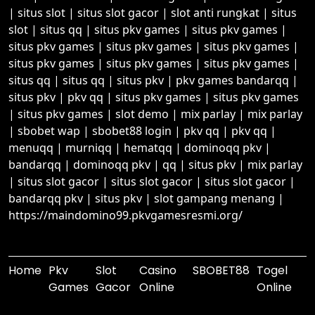
|
situs slot
|
situs slot gacor
|
slot anti rungkat
|
situs
slot
|
situs qq
|
situs pkv games
|
situs pkv games
|
situs pkv games
|
situs pkv games
|
situs pkv games
|
situs pkv games
|
situs pkv games
|
situs pkv games
|
situs qq
|
situs qq
|
situs pkv
|
pkv games bandarqq
|
situs pkv
|
pkv qq
|
situs pkv games
|
situs pkv games
|
situs pkv games
|
slot demo
|
mix parlay
|
mix parlay
|
sbobet wap
|
sbobet88 login
|
pkv qq
|
pkv qq
|
menuqq
|
murniqq
|
hematqq
|
dominoqq pkv
|
bandarqq
|
dominoqq pkv
|
qq
|
situs pkv
|
mix parlay
|
situs slot gacor
|
situs slot gacor
|
situs slot gacor
|
bandarqq pkv
|
situs pkv
|
slot gampang menang
|
https://maindomino99.pkvgamesresmi.org/
Home
Pkv
Slot
Casino
SBOBET88
Togel
Games
Gacor
Online
Online