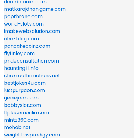
deanbeanxn.com
matkarajdhanigame.com
popthrone.com
world-slots.com
imakewebsolution.com
che-blog.com
pancakecoinz.com
flyfinley.com
prideconsultation.com
hountinglil.info
chakraaffirmations.net
bestjokes4u.com
lustgurgaon.com
geniejaar.com
bobbyslot.com
11placemoulin.com
mintz360.com
mohob.net
weightlossprodigy.com