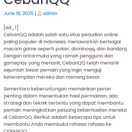
Posted
Posted
June 18, 2025
|
admin
on
on
[ad_1]
CebanQQ adalah salah satu situs perjudian online
paling populer di Indonesia, menawarkan berbagai
macam game seperti poker, dominoqq, dan bandarq.
Dengan antarmuka yang ramah pengguna dan
gameplay yang menarik, CebanQQ telah menarik
sejumlah besar pemain yang ingin menguji
keterampilan mereka dan menang besar.
Sementara keberuntungan memainkan peran
penting dalam menentukan hasil permainan, ada
strategi dan teknik tertentu yang dapat membantu
pemain meningkatkan peluang keberhasilan mereka
di CebanQQ. Berikut adalah beberapa tips untuk
membantu Anda membuka rahasia rahasia ke
CEBANQQ: