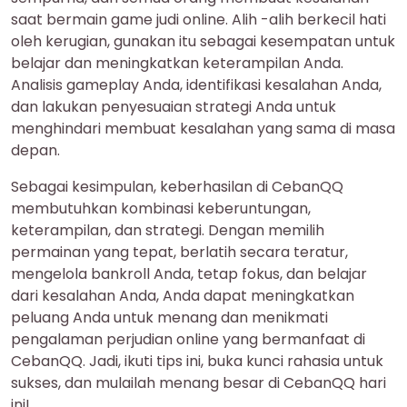
saat bermain game judi online. Alih -alih berkecil hati
oleh kerugian, gunakan itu sebagai kesempatan untuk
belajar dan meningkatkan keterampilan Anda.
Analisis gameplay Anda, identifikasi kesalahan Anda,
dan lakukan penyesuaian strategi Anda untuk
menghindari membuat kesalahan yang sama di masa
depan.
Sebagai kesimpulan, keberhasilan di CebanQQ
membutuhkan kombinasi keberuntungan,
keterampilan, dan strategi. Dengan memilih
permainan yang tepat, berlatih secara teratur,
mengelola bankroll Anda, tetap fokus, dan belajar
dari kesalahan Anda, Anda dapat meningkatkan
peluang Anda untuk menang dan menikmati
pengalaman perjudian online yang bermanfaat di
CebanQQ. Jadi, ikuti tips ini, buka kunci rahasia untuk
sukses, dan mulailah menang besar di CebanQQ hari
ini!