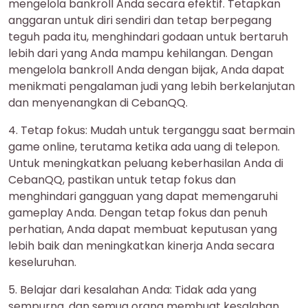
mengelola bankroll Anda secara efektif. Tetapkan
anggaran untuk diri sendiri dan tetap berpegang
teguh pada itu, menghindari godaan untuk bertaruh
lebih dari yang Anda mampu kehilangan. Dengan
mengelola bankroll Anda dengan bijak, Anda dapat
menikmati pengalaman judi yang lebih berkelanjutan
dan menyenangkan di CebanQQ.
4. Tetap fokus: Mudah untuk terganggu saat bermain
game online, terutama ketika ada uang di telepon.
Untuk meningkatkan peluang keberhasilan Anda di
CebanQQ, pastikan untuk tetap fokus dan
menghindari gangguan yang dapat memengaruhi
gameplay Anda. Dengan tetap fokus dan penuh
perhatian, Anda dapat membuat keputusan yang
lebih baik dan meningkatkan kinerja Anda secara
keseluruhan.
5. Belajar dari kesalahan Anda: Tidak ada yang
sempurna, dan semua orang membuat kesalahan