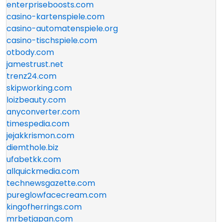
enterpriseboosts.com
casino-kartenspiele.com
casino-automatenspiele.org
casino-tischspiele.com
otbody.com
jamestrust.net
trenz24.com
skipworking.com
loizbeauty.com
anyconverter.com
timespedia.com
jejakkrismon.com
diemthole.biz
ufabetkk.com
allquickmedia.com
technewsgazette.com
pureglowfacecream.com
kingofherrings.com
mrbetjapan.com