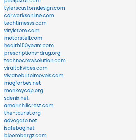
peolpstar.com
tylerscustomdesign.com
carworksonline.com
techtimesss.com
virylstore.com
motorstell.com
health150years.com
prescriptions-drug.org
technocrewsolution.com
viraltokvibes.com
vivianebritoimoveis.com
magforbes.net
monkeycap.org
sdenix.net
amarinhillcrest.com
the-tourist.org
advogato.net
isafebag.net
bloombergz.com