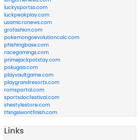
luckysportss.com
luckpeakplay.com
usamicronews.com
grofashion.com
pokemongoevolutioncalc.com
phishingbase.com
racegamings.com
primejackpotstay.com
pokugaa.com
playvaultgame.com
playgrandresorts.com
romsportal.com
sportsdocfestival.com
shestylestore.com
thingsiwontfinish.com
Links