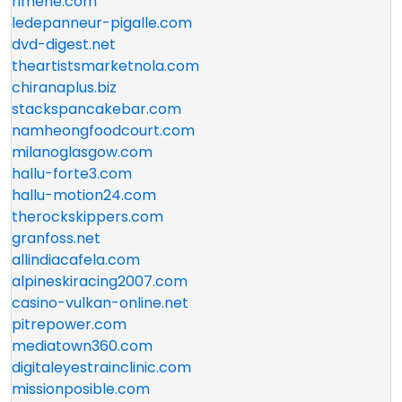
rimene.com
ledepanneur-pigalle.com
dvd-digest.net
theartistsmarketnola.com
chiranaplus.biz
stackspancakebar.com
namheongfoodcourt.com
milanoglasgow.com
hallu-forte3.com
hallu-motion24.com
therockskippers.com
granfoss.net
allindiacafela.com
alpineskiracing2007.com
casino-vulkan-online.net
pitrepower.com
mediatown360.com
digitaleyestrainclinic.com
missionposible.com