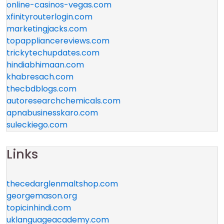
online-casinos-vegas.com
xfinityrouterlogin.com
marketingjacks.com
topappliancereviews.com
trickytechupdates.com
hindiabhimaan.com
khabresach.com
thecbdblogs.com
autoresearchchemicals.com
apnabusinesskaro.com
suleckiego.com
Links
thecedarglenmaltshop.com
georgemason.org
topicinhindi.com
uklanguageacademy.com