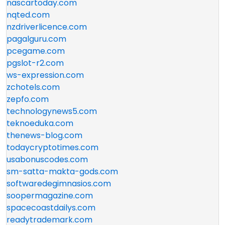
nascartoday.com
nqted.com
nzdriverlicence.com
pagalguru.com
pcegame.com
pgslot-r2.com
ws-expression.com
zchotels.com
zepfo.com
technologynews5.com
teknoeduka.com
thenews-blog.com
todaycryptotimes.com
usabonuscodes.com
sm-satta-makta-gods.com
softwaredegimnasios.com
soopermagazine.com
spacecoastdailys.com
readytrademark.com