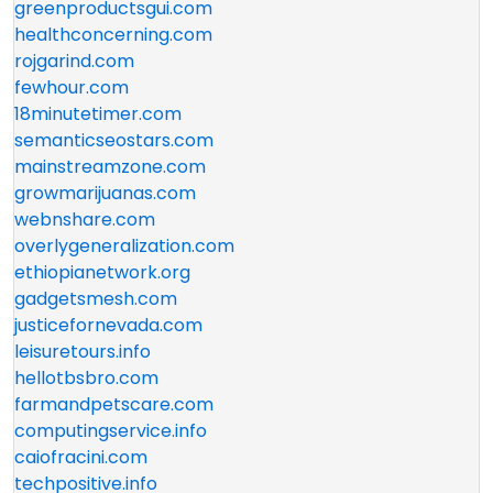
greenproductsgui.com
healthconcerning.com
rojgarind.com
fewhour.com
18minutetimer.com
semanticseostars.com
mainstreamzone.com
growmarijuanas.com
webnshare.com
overlygeneralization.com
ethiopianetwork.org
gadgetsmesh.com
justicefornevada.com
leisuretours.info
hellotbsbro.com
farmandpetscare.com
computingservice.info
caiofracini.com
techpositive.info