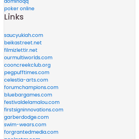
dominoqq
poker online
Links
saucyukiah.com
beikastreet.net
filmizlettir.net
ourmultiworlds.com
cooncreekclub.org
pegpufftimes.com
celestia-arts.com
forumchampions.com
bluebargames.com
festivaldelamalou.com
firstsigninnovations.com
garberdodge.com
swim-wears.com
forgrantedmedia.com