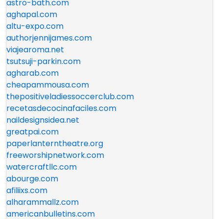
astro-bath.com
aghapal.com
altu-expo.com
authorjennijames.com
viajearoma.net
tsutsuji-parkin.com
agharab.com
cheapammousa.com
thepositiveladiessoccerclub.com
recetasdecocinafaciles.com
naildesignsidea.net
greatpai.com
paperlanterntheatre.org
freeworshipnetwork.com
watercraftllc.com
abourge.com
afiliixs.com
alharammallz.com
americanbulletins.com