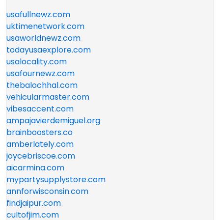
usafullnewz.com
uktimenetwork.com
usaworldnewz.com
todayusaexplore.com
usalocality.com
usafournewz.com
thebalochhal.com
vehicularmaster.com
vibesaccent.com
ampajavierdemiguel.org
brainboosters.co
amberlately.com
joycebriscoe.com
aicarmina.com
mypartysupplystore.com
annforwisconsin.com
findjaipur.com
cultofjim.com