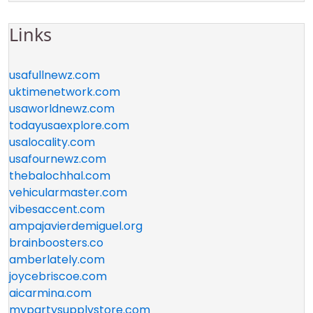
Links
usafullnewz.com
uktimenetwork.com
usaworldnewz.com
todayusaexplore.com
usalocality.com
usafournewz.com
thebalochhal.com
vehicularmaster.com
vibesaccent.com
ampajavierdemiguel.org
brainboosters.co
amberlately.com
joycebriscoe.com
aicarmina.com
mypartysupplystore.com