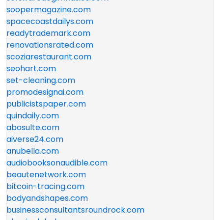
soopermagazine.com
spacecoastdailys.com
readytrademark.com
renovationsrated.com
scoziarestaurant.com
seohart.com
set-cleaning.com
promodesignai.com
publicistspaper.com
quindaily.com
abosulte.com
aiverse24.com
anubella.com
audiobooksonaudible.com
beautenetwork.com
bitcoin-tracing.com
bodyandshapes.com
businessconsultantsroundrock.com