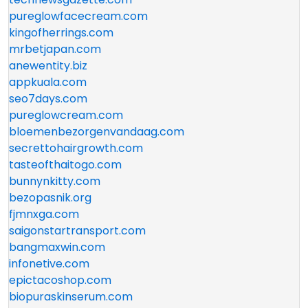
pureglowfacecream.com
kingofherrings.com
mrbetjapan.com
anewentity.biz
appkuala.com
seo7days.com
pureglowcream.com
bloemenbezorgenvandaag.com
secrettohairgrowth.com
tasteofthaitogo.com
bunnynkitty.com
bezopasnik.org
fjmnxga.com
saigonstartransport.com
bangmaxwin.com
infonetive.com
epictacoshop.com
biopuraskinserum.com