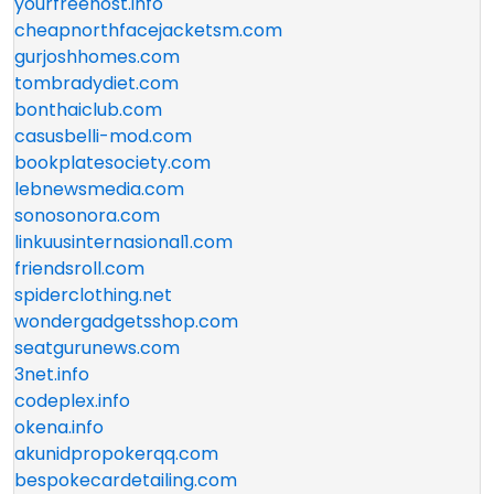
yourfreehost.info
cheapnorthfacejacketsm.com
gurjoshhomes.com
tombradydiet.com
bonthaiclub.com
casusbelli-mod.com
bookplatesociety.com
lebnewsmedia.com
sonosonora.com
linkuusinternasional1.com
friendsroll.com
spiderclothing.net
wondergadgetsshop.com
seatgurunews.com
3net.info
codeplex.info
okena.info
akunidpropokerqq.com
bespokecardetailing.com