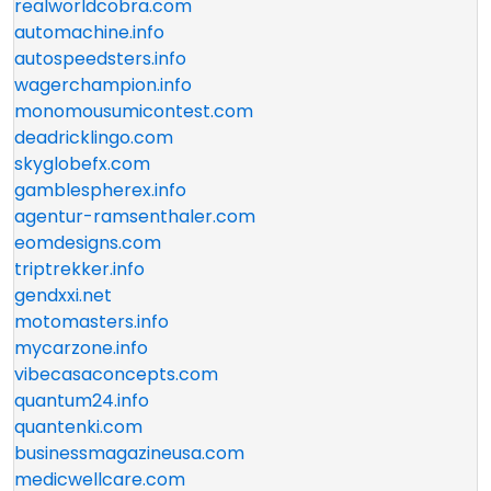
realworldcobra.com
automachine.info
autospeedsters.info
wagerchampion.info
monomousumicontest.com
deadricklingo.com
skyglobefx.com
gamblespherex.info
agentur-ramsenthaler.com
eomdesigns.com
triptrekker.info
gendxxi.net
motomasters.info
mycarzone.info
vibecasaconcepts.com
quantum24.info
quantenki.com
businessmagazineusa.com
medicwellcare.com