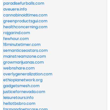
paradisefurballs.com
aveuere.info
cannabinoidtimes.com
greenproductsgui.com
healthconcerning.com
rojgarind.com
fewhour.com
18minutetimer.com
semanticseostars.com
mainstreamzone.com
growmarijuanas.com
webnshare.com
overlygeneralization.com
ethiopianetwork.org
gadgetsmesh.com
justicefornevada.com
leisuretours.info
hellotbsbro.com
farmandpetscare.com