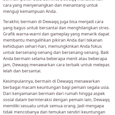
cara yang menyenangkan dan menantang untuk
menguji kemampuan Anda.
Terakhir, bermain di Dewaqq juga bisa menjadi cara
yang bagus untuk bersantai dan menghilangkan stres.
Grafik warna-warni dan gameplay yang menarik dapat
membantu mengalihkan pikiran Anda dari tekanan
kehidupan sehari-hari, memungkinkan Anda fokus
untuk bersenang-senang dan bersenang-senang. Baik
Anda bermain selama beberapa menit atau beberapa
jam, Dewaqq menawarkan cara terbaik untuk melepas
lelah dan bersantai.
Kesimpulannya, bermain di Dewaqq menawarkan
berbagai macam keuntungan bagi pemain segala usia.
Dari kenyamanan bermain dari rumah hingga aspek
sosial dalam berinteraksi dengan pemain lain, Dewaqq
memiliki sesuatu untuk semua orang. Jadi mengapa
tidak mencobanya dan temukan sendiri keuntungan