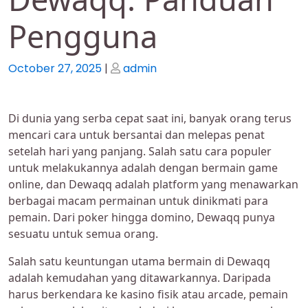
Pengguna
Posted
Posted
October 27, 2025
|
admin
on
on
Di dunia yang serba cepat saat ini, banyak orang terus
mencari cara untuk bersantai dan melepas penat
setelah hari yang panjang. Salah satu cara populer
untuk melakukannya adalah dengan bermain game
online, dan Dewaqq adalah platform yang menawarkan
berbagai macam permainan untuk dinikmati para
pemain. Dari poker hingga domino, Dewaqq punya
sesuatu untuk semua orang.
Salah satu keuntungan utama bermain di Dewaqq
adalah kemudahan yang ditawarkannya. Daripada
harus berkendara ke kasino fisik atau arcade, pemain