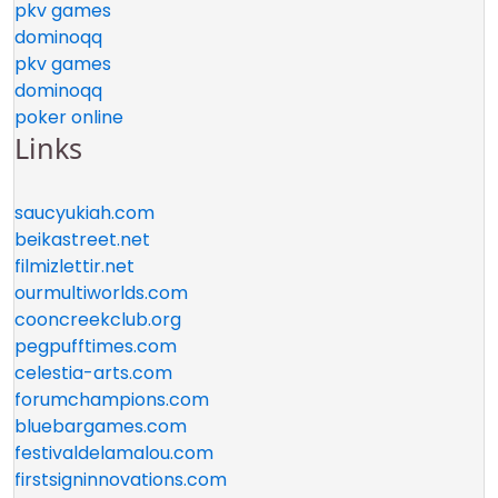
pkv games
dominoqq
pkv games
dominoqq
poker online
Links
saucyukiah.com
beikastreet.net
filmizlettir.net
ourmultiworlds.com
cooncreekclub.org
pegpufftimes.com
celestia-arts.com
forumchampions.com
bluebargames.com
festivaldelamalou.com
firstsigninnovations.com