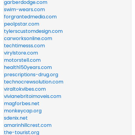
garberdodge.com
swim-wears.com
forgrantedmedia.com
peolpstar.com
tylerscustomdesign.com
carworksonline.com
techtimesss.com
virylstore.com
motorstell.com
health150years.com
prescriptions-drug.org
technocrewsolution.com
viraltokvibes.com
vivianebritoimoveis.com
magforbes.net
monkeycap.org
sdenix.net
amarinhillcrest.com
the-tourist.org