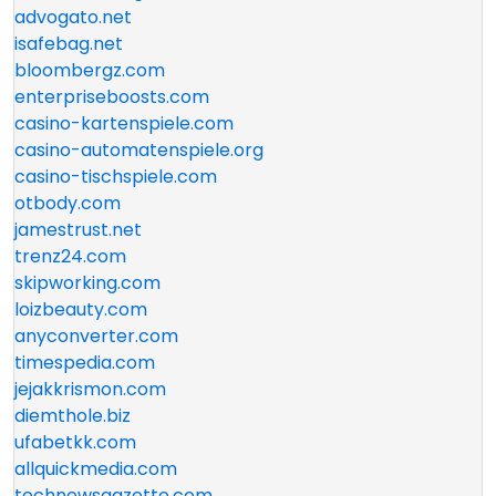
advogato.net
isafebag.net
bloombergz.com
enterpriseboosts.com
casino-kartenspiele.com
casino-automatenspiele.org
casino-tischspiele.com
otbody.com
jamestrust.net
trenz24.com
skipworking.com
loizbeauty.com
anyconverter.com
timespedia.com
jejakkrismon.com
diemthole.biz
ufabetkk.com
allquickmedia.com
technewsgazette.com