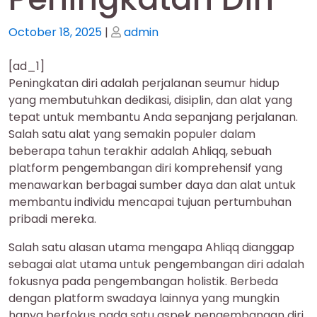
Posted
Posted
October 18, 2025
|
admin
on
on
[ad_1]
Peningkatan diri adalah perjalanan seumur hidup
yang membutuhkan dedikasi, disiplin, dan alat yang
tepat untuk membantu Anda sepanjang perjalanan.
Salah satu alat yang semakin populer dalam
beberapa tahun terakhir adalah Ahliqq, sebuah
platform pengembangan diri komprehensif yang
menawarkan berbagai sumber daya dan alat untuk
membantu individu mencapai tujuan pertumbuhan
pribadi mereka.
Salah satu alasan utama mengapa Ahliqq dianggap
sebagai alat utama untuk pengembangan diri adalah
fokusnya pada pengembangan holistik. Berbeda
dengan platform swadaya lainnya yang mungkin
hanya berfokus pada satu aspek pengembangan diri,