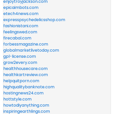
enjoytroyjackson.com
epicaimbots.com
etech4news.com
expresspsychedelicsshop.com
fashionistani.com
feelingswed.com
firecabal.com
forbessmagazine.com
globalmarketlivetoday.com
gpl-license.com
grow2every.com
healthhousecare.com
healthkartreview.com
helpquitporn.com
highqualitybanknote.com
hostingnews24.com
hottstyle.com
howtodiyanything.com
inspiringearthlings.com