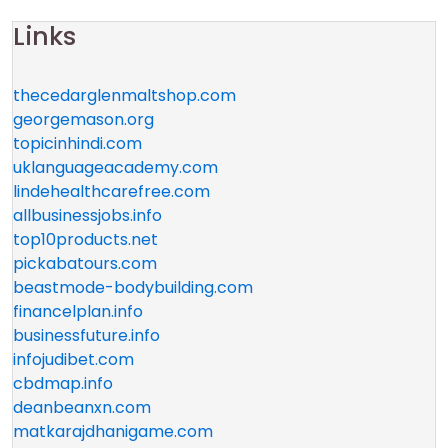
Links
thecedarglenmaltshop.com
georgemason.org
topicinhindi.com
uklanguageacademy.com
lindehealthcarefree.com
allbusinessjobs.info
top10products.net
pickabatours.com
beastmode-bodybuilding.com
financelplan.info
businessfuture.info
infojudibet.com
cbdmap.info
deanbeanxn.com
matkarajdhanigame.com