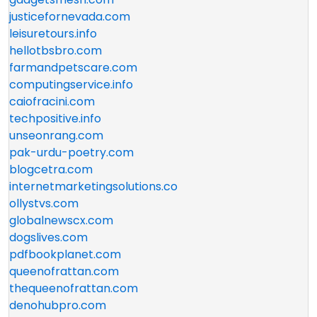
justicefornevada.com
leisuretours.info
hellotbsbro.com
farmandpetscare.com
computingservice.info
caiofracini.com
techpositive.info
unseonrang.com
pak-urdu-poetry.com
blogcetra.com
internetmarketingsolutions.co
ollystvs.com
globalnewscx.com
dogslives.com
pdfbookplanet.com
queenofrattan.com
thequeenofrattan.com
denohubpro.com