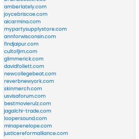
amberlately.com
joycebriscoe.com
aicarmina.com
mypartysupplystore.com
annforwisconsin.com
findjaipur.com
cultofjim.com
glimmerick.com
davidfollett.com
newcollegebeat.com
reverbnewyork.com
skinmerch.com
usvisaforum.com
bestmovierulz.com
jagalchi-trade.com
loopersound.com
minapenelope.com
justicereformalliance.com