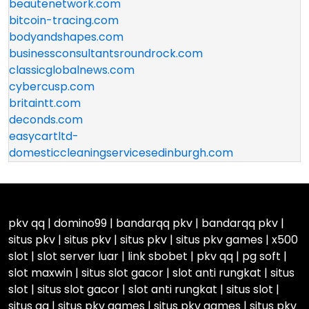
beautenetwork.com
bitcoin-tracing.com
bodyandshapes.com
businessconsultantsroundrock.com
classicglobalnews.com
cybercusp.com
britaintt.com
deconds.com
easycartltd-
domesticcleaningservicesedinburgh.com
pkv qq
|
domino99
|
bandarqq pkv
|
bandarqq pkv
|
situs pkv
|
situs pkv
|
situs pkv
|
situs pkv games
|
x500
slot
|
slot server luar
|
link sbobet
|
pkv qq
|
pg soft
|
slot maxwin
|
situs slot gacor
|
slot anti rungkat
|
situs
slot
|
situs slot gacor
|
slot anti rungkat
|
situs slot
|
situs qq
|
situs pkv games
|
situs pkv games
|
situs pkv