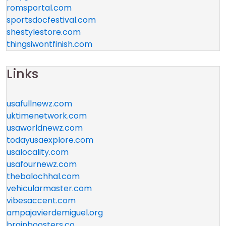
romsportal.com
sportsdocfestival.com
shestylestore.com
thingsiwontfinish.com
Links
usafullnewz.com
uktimenetwork.com
usaworldnewz.com
todayusaexplore.com
usalocality.com
usafournewz.com
thebalochhal.com
vehicularmaster.com
vibesaccent.com
ampajavierdemiguel.org
brainboosters.co