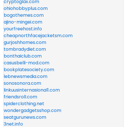
cryptoglax.com
ohiohobbyplus.com
bogothemes.com
ajino-mingei.com
yourfreehost.info
cheapnorthfacejacketsm.com
gurjoshhomes.com
tombradydiet.com
bonthaiclub.com
casusbelli-mod.com
bookplatesociety.com
lebnewsmedia.com
sonosonora.com
linkuusinternasional1.com
friendsroll.com
spiderclothing.net
wondergadgetsshop.com
seatgurunews.com
3net.info