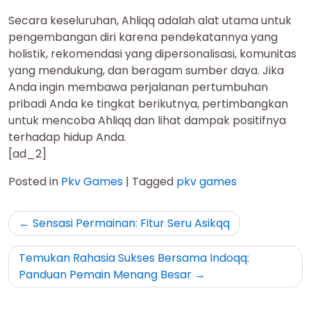
Secara keseluruhan, Ahliqq adalah alat utama untuk
pengembangan diri karena pendekatannya yang
holistik, rekomendasi yang dipersonalisasi, komunitas
yang mendukung, dan beragam sumber daya. Jika
Anda ingin membawa perjalanan pertumbuhan
pribadi Anda ke tingkat berikutnya, pertimbangkan
untuk mencoba Ahliqq dan lihat dampak positifnya
terhadap hidup Anda.
[ad_2]
Posted in
Pkv Games
|
Tagged
pkv games
Post
Sensasi Permainan: Fitur Seru Asikqq
navigation
Temukan Rahasia Sukses Bersama Indoqq:
Panduan Pemain Menang Besar