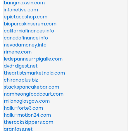
bangmaxwin.com
infonetive.com
epictacoshop.com
biopuraskinserum.com
californiafinances.info
canadafinance.info
nevadamoney.info
rimene.com
ledepanneur-pigalle.com
dvd-digest.net
theartistsmarketnola.com
chiranaplus.biz
stackspancakebar.com
namheongfoodcourt.com
milanoglasgow.com
hallu-forte3.com
hallu-motion24.com
therockskippers.com
granfoss.net