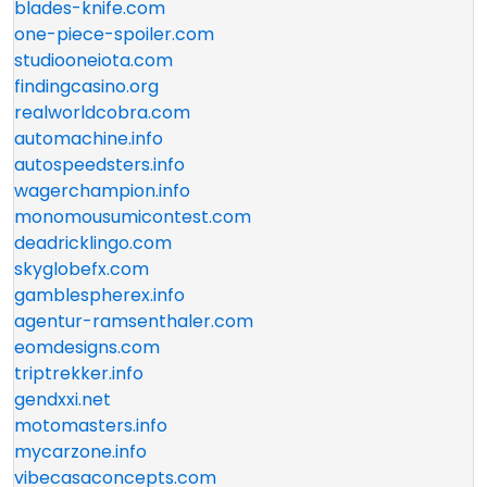
blades-knife.com
one-piece-spoiler.com
studiooneiota.com
findingcasino.org
realworldcobra.com
automachine.info
autospeedsters.info
wagerchampion.info
monomousumicontest.com
deadricklingo.com
skyglobefx.com
gamblespherex.info
agentur-ramsenthaler.com
eomdesigns.com
triptrekker.info
gendxxi.net
motomasters.info
mycarzone.info
vibecasaconcepts.com