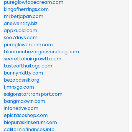
pureglowfacecream.com
kingofherrings.com
mrbetjapan.com
anewentity.biz
appkuala.com
seo7days.com
pureglowcream.com
bloemenbezorgenvandaag.com
secrettohairgrowth.com
tasteofthaitogo.com
bunnynkitty.com
bezopasnik.org
fjmnxga.com
saigonstartransport.com
bangmaxwin.com
infonetive.com
epictacoshop.com
biopuraskinserum.com
californiafinances.info