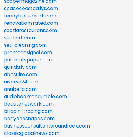
soopermagazine.com
spacecoastdailys.com
readytrademark.com
renovationsrated.com
scoziarestaurant.com
seohart.com
set-cleaning.com
promodesignai.com
publicistspaper.com
quindaily.com
abosulte.com
aiverse24.com
anubella.com
audiobooksonaudible.com
beautenetwork.com
bitcoin-tracing.com
bodyandshapes.com
businessconsultantsroundrock.com
classicglobalnews.com