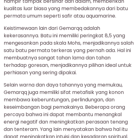
hampir tampak bersinar dari dalam, memberikan
kualitas luar biasa yang membedakannya dari batu
permata umum seperti safir atau aquamarine.
Keistimewaan lain dari Gemarqq adalah
kekerasannya. Batu ini memiliki peringkat 8,5 yang
mengesankan pada skala Mohs, menjadikannya salah
satu batu permata terkeras yang pernah ada. Hal ini
membuatnya sangat tahan lama dan tahan
terhadap goresan, menjadikannya pilihan ideal untuk
perhiasan yang sering dipakai.
Selain warna dan daya tahannya yang memukau,
Gemarqq juga memiliki sifat metafisik yang konon
membawa keberuntungan, perlindungan, dan
keseimbangan bagi pemakainya. Beberapa orang
percaya bahwa ini dapat membantu menangkal
energi negatif dan meningkatkan perasaan tenang
dan tenteram. Yang lain menyatakan bahwa hal itu
dapat meningkatkan intuisi dan kesadaran spiritual.