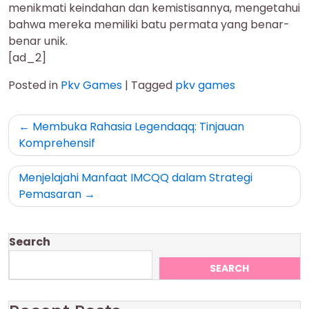
menikmati keindahan dan kemistisannya, mengetahui
bahwa mereka memiliki batu permata yang benar-
benar unik.
[ad_2]
Posted in
Pkv Games
|
Tagged
pkv games
Post
Membuka Rahasia Legendaqq: Tinjauan
navigation
Komprehensif
Menjelajahi Manfaat IMCQQ dalam Strategi
Pemasaran
Search
SEARCH