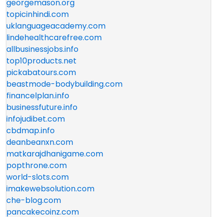
georgemason.org
topicinhindi.com
uklanguageacademy.com
lindehealthcarefree.com
allbusinessjobs.info
top10products.net
pickabatours.com
beastmode-bodybuilding.com
financelplan.info
businessfuture.info
infojudibet.com
cbdmap.info
deanbeanxn.com
matkarajdhanigame.com
popthrone.com
world-slots.com
imakewebsolution.com
che-blog.com
pancakecoinz.com