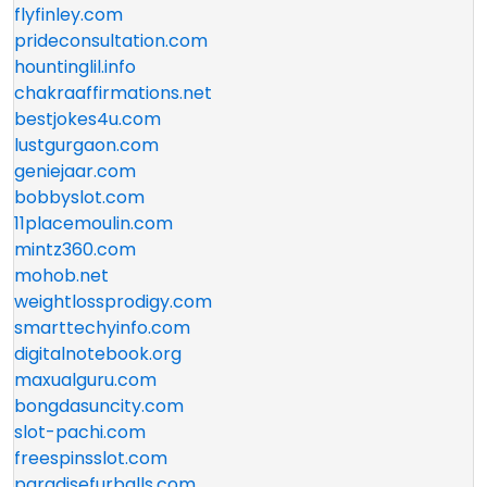
flyfinley.com
prideconsultation.com
hountinglil.info
chakraaffirmations.net
bestjokes4u.com
lustgurgaon.com
geniejaar.com
bobbyslot.com
11placemoulin.com
mintz360.com
mohob.net
weightlossprodigy.com
smarttechyinfo.com
digitalnotebook.org
maxualguru.com
bongdasuncity.com
slot-pachi.com
freespinsslot.com
paradisefurballs.com