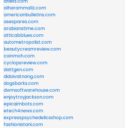
afiliixs.com
alharammallz.com
americanbulletins.com
asespares.com
arabianstime.com
atticabblues.com
autometropolist.com
beautycreamreview.com
coinmoh.com
cyclopsreview.com
dattgen.com
didoivatnang.com
dogsbarks.com
dwmsoftwarehouse.com
enjoytroyjackson.com
epicaimbots.com
etech4news.com
expresspsychedelicsshop.com
fashionistani.com