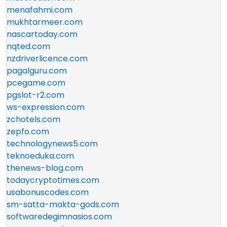
menafahmi.com
mukhtarmeer.com
nascartoday.com
nqted.com
nzdriverlicence.com
pagalguru.com
pcegame.com
pgslot-r2.com
ws-expression.com
zchotels.com
zepfo.com
technologynews5.com
teknoeduka.com
thenews-blog.com
todaycryptotimes.com
usabonuscodes.com
sm-satta-makta-gods.com
softwaredegimnasios.com