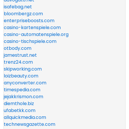
isafebag.net
bloombergz.com
enterpriseboosts.com
casino-kartenspiele.com
casino-automatenspiele.org
casino-tischspiele.com
otbody.com
jamestrust.net
trenz24.com
skipworking.com
loizbeauty.com
anyconverter.com
timespedia.com
jejakkrismon.com
diemthole.biz
ufabetkk.com
allquickmedia.com
technewsgazette.com