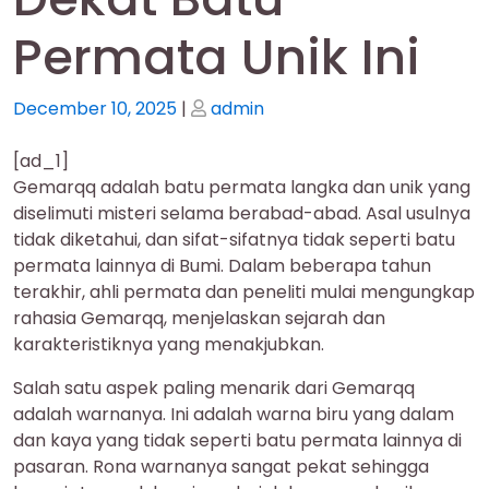
Permata Unik Ini
Posted
Posted
December 10, 2025
|
admin
on
on
[ad_1]
Gemarqq adalah batu permata langka dan unik yang
diselimuti misteri selama berabad-abad. Asal usulnya
tidak diketahui, dan sifat-sifatnya tidak seperti batu
permata lainnya di Bumi. Dalam beberapa tahun
terakhir, ahli permata dan peneliti mulai mengungkap
rahasia Gemarqq, menjelaskan sejarah dan
karakteristiknya yang menakjubkan.
Salah satu aspek paling menarik dari Gemarqq
adalah warnanya. Ini adalah warna biru yang dalam
dan kaya yang tidak seperti batu permata lainnya di
pasaran. Rona warnanya sangat pekat sehingga