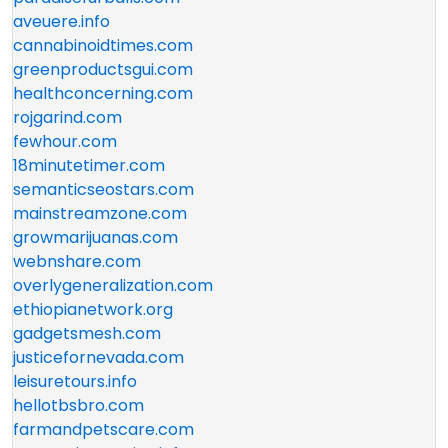
aveuere.info
cannabinoidtimes.com
greenproductsgui.com
healthconcerning.com
rojgarind.com
fewhour.com
18minutetimer.com
semanticseostars.com
mainstreamzone.com
growmarijuanas.com
webnshare.com
overlygeneralization.com
ethiopianetwork.org
gadgetsmesh.com
justicefornevada.com
leisuretours.info
hellotbsbro.com
farmandpetscare.com