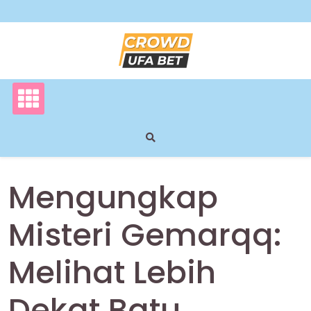
Skip
to
content
Mengungkap
Misteri Gemarqq:
Melihat Lebih
Dekat Batu