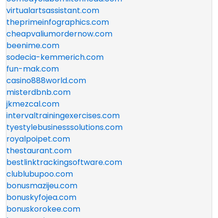
virtualartsassistant.com
theprimeinfographics.com
cheapvaliumordernow.com
beenime.com
sodecia-kemmerich.com
fun-mak.com
casino888world.com
misterdbnb.com
jkmezcal.com
intervaltrainingexercises.com
tyestylebusinesssolutions.com
royalpoipet.com
thestaurant.com
bestlinktrackingsoftware.com
clublubupoo.com
bonusmazijeu.com
bonuskyfojea.com
bonuskorokee.com