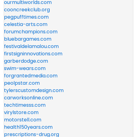
ourmultiworlds.com
cooncreekclub.org
pegpufftimes.com
celestia-arts.com
forumchampions.com
bluebargames.com
festivaldelamalou.com
firstsigninnovations.com
garberdodge.com
swim-wears.com
forgrantedmedia.com
peolpstar.com
tylerscustomdesign.com
carworksonline.com
techtimesss.com
virylstore.com
motorstell.com
health150years.com
prescriptions-drug.org