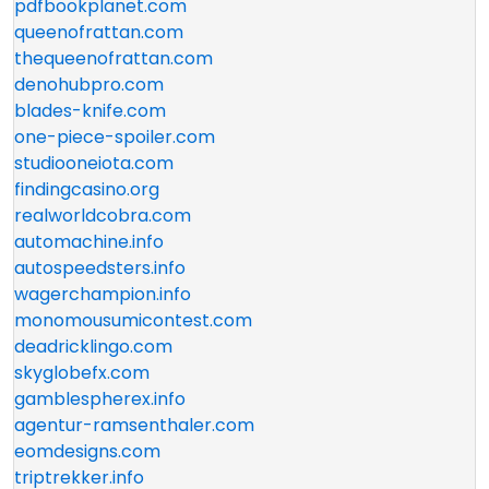
pdfbookplanet.com
queenofrattan.com
thequeenofrattan.com
denohubpro.com
blades-knife.com
one-piece-spoiler.com
studiooneiota.com
findingcasino.org
realworldcobra.com
automachine.info
autospeedsters.info
wagerchampion.info
monomousumicontest.com
deadricklingo.com
skyglobefx.com
gamblespherex.info
agentur-ramsenthaler.com
eomdesigns.com
triptrekker.info