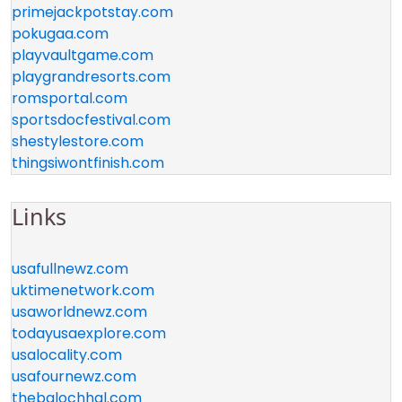
primejackpotstay.com
pokugaa.com
playvaultgame.com
playgrandresorts.com
romsportal.com
sportsdocfestival.com
shestylestore.com
thingsiwontfinish.com
Links
usafullnewz.com
uktimenetwork.com
usaworldnewz.com
todayusaexplore.com
usalocality.com
usafournewz.com
thebalochhal.com