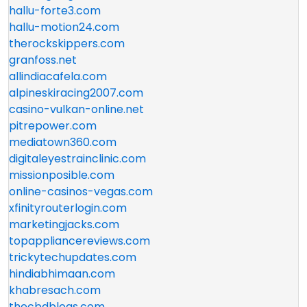
hallu-forte3.com
hallu-motion24.com
therockskippers.com
granfoss.net
allindiacafela.com
alpineskiracing2007.com
casino-vulkan-online.net
pitrepower.com
mediatown360.com
digitaleyestrainclinic.com
missionposible.com
online-casinos-vegas.com
xfinityrouterlogin.com
marketingjacks.com
topappliancereviews.com
trickytechupdates.com
hindiabhimaan.com
khabresach.com
thecbdblogs.com