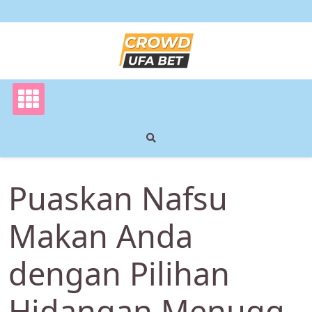
Skip
to
content
Puaskan Nafsu
Makan Anda
dengan Pilihan
Hidangan Menuqq