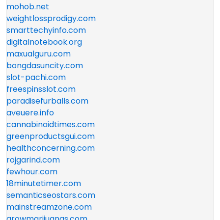
mohob.net
weightlossprodigy.com
smarttechyinfo.com
digitalnotebook.org
maxualguru.com
bongdasuncity.com
slot-pachi.com
freespinsslot.com
paradisefurballs.com
aveuere.info
cannabinoidtimes.com
greenproductsgui.com
healthconcerning.com
rojgarind.com
fewhour.com
18minutetimer.com
semanticseostars.com
mainstreamzone.com
growmarijuanas.com