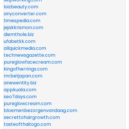
loizbeauty.com
anyconverter.com
timespedia.com
jejakkrismon.com
diemthole.biz
ufabetkk.com
allquickmedia.com
technewsgazette.com
pureglowfacecream.com
kingofherrings.com
mrbetjapan.com
anewentity.biz
appkuala.com
seo7days.com
pureglowcream.com
bloemenbezorgenvandaag.com
secrettohairgrowth.com
tasteofthaitogo.com