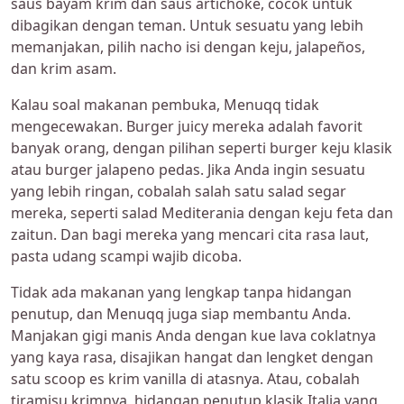
saus bayam krim dan saus artichoke, cocok untuk
dibagikan dengan teman. Untuk sesuatu yang lebih
memanjakan, pilih nacho isi dengan keju, jalapeños,
dan krim asam.
Kalau soal makanan pembuka, Menuqq tidak
mengecewakan. Burger juicy mereka adalah favorit
banyak orang, dengan pilihan seperti burger keju klasik
atau burger jalapeno pedas. Jika Anda ingin sesuatu
yang lebih ringan, cobalah salah satu salad segar
mereka, seperti salad Mediterania dengan keju feta dan
zaitun. Dan bagi mereka yang mencari cita rasa laut,
pasta udang scampi wajib dicoba.
Tidak ada makanan yang lengkap tanpa hidangan
penutup, dan Menuqq juga siap membantu Anda.
Manjakan gigi manis Anda dengan kue lava coklatnya
yang kaya rasa, disajikan hangat dan lengket dengan
satu scoop es krim vanilla di atasnya. Atau, cobalah
tiramisu krimnya, hidangan penutup klasik Italia yang