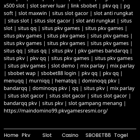
x500 slot
|
slot server luar
|
link sbobet
|
pkv qq
|
pg
soft
|
slot maxwin
|
situs slot gacor
|
slot anti rungkat
|
situs slot
|
situs slot gacor
|
slot anti rungkat
|
situs
slot
|
situs qq
|
situs pkv games
|
situs pkv games
|
situs pkv games
|
situs pkv games
|
situs pkv games
|
situs pkv games
|
situs pkv games
|
situs pkv games
|
situs qq
|
situs qq
|
situs pkv
|
pkv games bandarqq
|
situs pkv
|
pkv qq
|
situs pkv games
|
situs pkv games
|
situs pkv games
|
slot demo
|
mix parlay
|
mix parlay
|
sbobet wap
|
sbobet88 login
|
pkv qq
|
pkv qq
|
menuqq
|
murniqq
|
hematqq
|
dominoqq pkv
|
bandarqq
|
dominoqq pkv
|
qq
|
situs pkv
|
mix parlay
|
situs slot gacor
|
situs slot gacor
|
situs slot gacor
|
bandarqq pkv
|
situs pkv
|
slot gampang menang
|
https://maindomino99.pkvgamesresmi.org/
Home
Pkv
Slot
Casino
SBOBET88
Togel