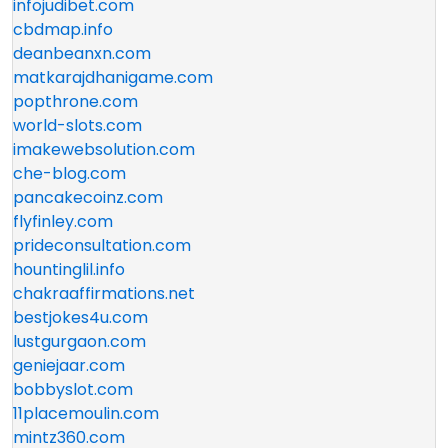
infojudibet.com
cbdmap.info
deanbeanxn.com
matkarajdhanigame.com
popthrone.com
world-slots.com
imakewebsolution.com
che-blog.com
pancakecoinz.com
flyfinley.com
prideconsultation.com
hountinglil.info
chakraaffirmations.net
bestjokes4u.com
lustgurgaon.com
geniejaar.com
bobbyslot.com
11placemoulin.com
mintz360.com