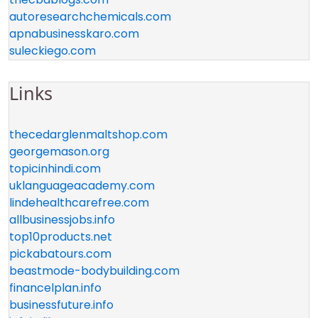
autoresearchchemicals.com
apnabusinesskaro.com
suleckiego.com
Links
thecedarglenmaltshop.com
georgemason.org
topicinhindi.com
uklanguageacademy.com
lindehealthcarefree.com
allbusinessjobs.info
top10products.net
pickabatours.com
beastmode-bodybuilding.com
financelplan.info
businessfuture.info