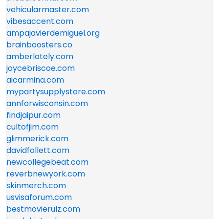
vehicularmaster.com
vibesaccent.com
ampajavierdemiguel.org
brainboosters.co
amberlately.com
joycebriscoe.com
aicarmina.com
mypartysupplystore.com
annforwisconsin.com
findjaipur.com
cultofjim.com
glimmerick.com
davidfollett.com
newcollegebeat.com
reverbnewyork.com
skinmerch.com
usvisaforum.com
bestmovierulz.com