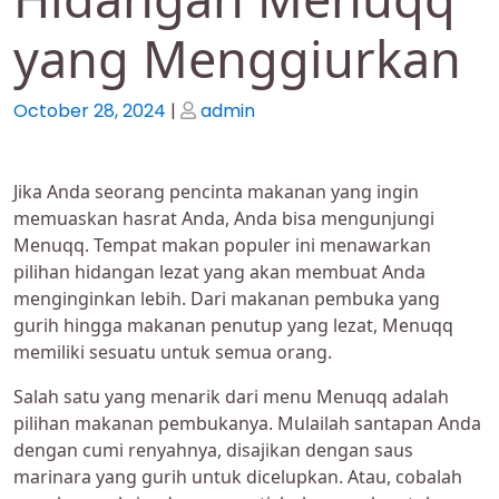
yang Menggiurkan
Posted
Posted
October 28, 2024
|
admin
on
on
Jika Anda seorang pencinta makanan yang ingin
memuaskan hasrat Anda, Anda bisa mengunjungi
Menuqq. Tempat makan populer ini menawarkan
pilihan hidangan lezat yang akan membuat Anda
menginginkan lebih. Dari makanan pembuka yang
gurih hingga makanan penutup yang lezat, Menuqq
memiliki sesuatu untuk semua orang.
Salah satu yang menarik dari menu Menuqq adalah
pilihan makanan pembukanya. Mulailah santapan Anda
dengan cumi renyahnya, disajikan dengan saus
marinara yang gurih untuk dicelupkan. Atau, cobalah