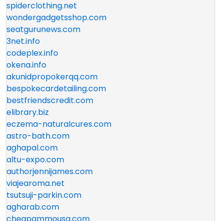
spiderclothing.net
wondergadgetsshop.com
seatgurunews.com
3net.info
codeplex.info
okena.info
akunidpropokerqq.com
bespokecardetailing.com
bestfriendscredit.com
elibrary.biz
eczema-naturalcures.com
astro-bath.com
aghapal.com
altu-expo.com
authorjennijames.com
viajearoma.net
tsutsuji-parkin.com
agharab.com
cheapammousa.com