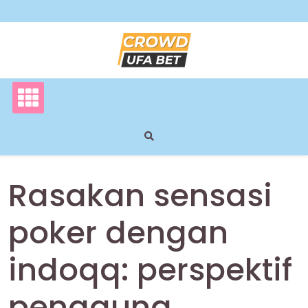
Skip
to
content
Rasakan sensasi
poker dengan
indoqq: perspektif
pengguna