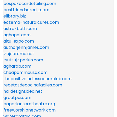
bespokecardetailing.com
bestfriendscredit.com
elibrary.biz
eczema-naturalcures.com
astro-bath.com
aghapal.com
altu-expo.com
authorjennijames.com
viajearoma.net
tsutsuji-parkin.com
agharab.com
cheapammousa.com
thepositiveladiessoccerclub.com
recetasdecocinafaciles.com
naildesignsidea.net
greatpai.com
paperlanterntheatre.org
freeworshipnetwork.com
watercraftllc.com