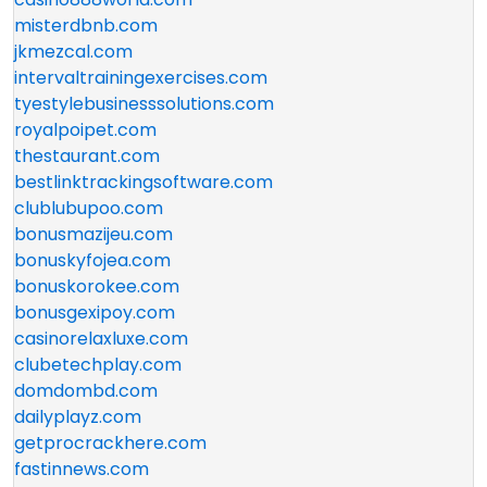
misterdbnb.com
jkmezcal.com
intervaltrainingexercises.com
tyestylebusinesssolutions.com
royalpoipet.com
thestaurant.com
bestlinktrackingsoftware.com
clublubupoo.com
bonusmazijeu.com
bonuskyfojea.com
bonuskorokee.com
bonusgexipoy.com
casinorelaxluxe.com
clubetechplay.com
domdombd.com
dailyplayz.com
getprocrackhere.com
fastinnews.com