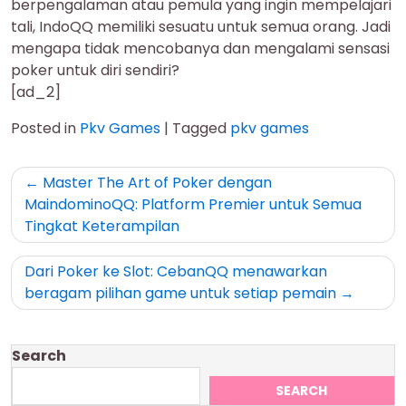
berpengalaman atau pemula yang ingin mempelajari
tali, IndoQQ memiliki sesuatu untuk semua orang. Jadi
mengapa tidak mencobanya dan mengalami sensasi
poker untuk diri sendiri?
[ad_2]
Posted in
Pkv Games
|
Tagged
pkv games
Post
Master The Art of Poker dengan
navigation
MaindominoQQ: Platform Premier untuk Semua
Tingkat Keterampilan
Dari Poker ke Slot: CebanQQ menawarkan
beragam pilihan game untuk setiap pemain
Search
SEARCH