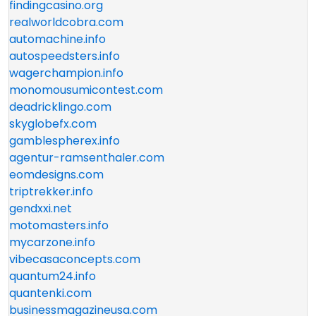
findingcasino.org
realworldcobra.com
automachine.info
autospeedsters.info
wagerchampion.info
monomousumicontest.com
deadricklingo.com
skyglobefx.com
gamblespherex.info
agentur-ramsenthaler.com
eomdesigns.com
triptrekker.info
gendxxi.net
motomasters.info
mycarzone.info
vibecasaconcepts.com
quantum24.info
quantenki.com
businessmagazineusa.com