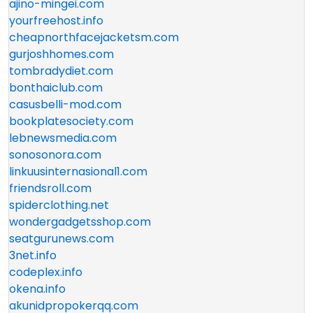
ajino-mingei.com
yourfreehost.info
cheapnorthfacejacketsm.com
gurjoshhomes.com
tombradydiet.com
bonthaiclub.com
casusbelli-mod.com
bookplatesociety.com
lebnewsmedia.com
sonosonora.com
linkuusinternasional1.com
friendsroll.com
spiderclothing.net
wondergadgetsshop.com
seatgurunews.com
3net.info
codeplex.info
okena.info
akunidpropokerqq.com