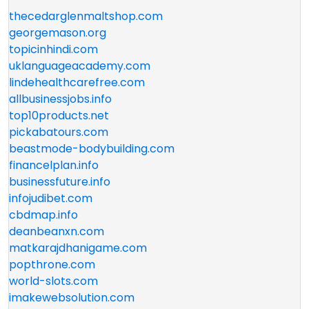
thecedarglenmaltshop.com
georgemason.org
topicinhindi.com
uklanguageacademy.com
lindehealthcarefree.com
allbusinessjobs.info
top10products.net
pickabatours.com
beastmode-bodybuilding.com
financelplan.info
businessfuture.info
infojudibet.com
cbdmap.info
deanbeanxn.com
matkarajdhanigame.com
popthrone.com
world-slots.com
imakewebsolution.com