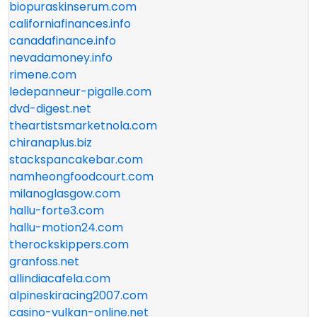
biopuraskinserum.com
californiafinances.info
canadafinance.info
nevadamoney.info
rimene.com
ledepanneur-pigalle.com
dvd-digest.net
theartistsmarketnola.com
chiranaplus.biz
stackspancakebar.com
namheongfoodcourt.com
milanoglasgow.com
hallu-forte3.com
hallu-motion24.com
therockskippers.com
granfoss.net
allindiacafela.com
alpineskiracing2007.com
casino-vulkan-online.net