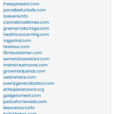
freespinsslot.com
paradisefurballs.com
aveuere.info
cannabinoidtimes.com
greenproductsgui.com
healthconcerning.com
rojgarind.com
fewhour.com
18minutetimer.com
semanticseostars.com
mainstreamzone.com
growmarijuanas.com
webnshare.com
overlygeneralization.com
ethiopianetwork.org
gadgetsmesh.com
justicefornevada.com
leisuretours.info
hellotbsbro.com