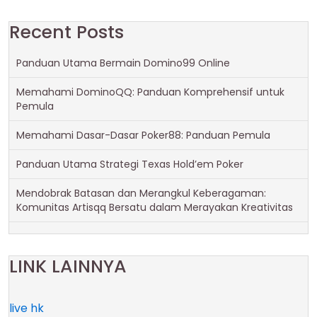
Recent Posts
Panduan Utama Bermain Domino99 Online
Memahami DominoQQ: Panduan Komprehensif untuk
Pemula
Memahami Dasar-Dasar Poker88: Panduan Pemula
Panduan Utama Strategi Texas Hold’em Poker
Mendobrak Batasan dan Merangkul Keberagaman:
Komunitas Artisqq Bersatu dalam Merayakan Kreativitas
LINK LAINNYA
live hk