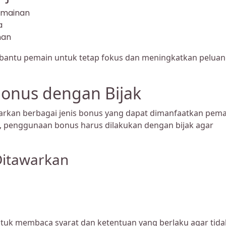
rmainan
a
nan
bantu pemain untuk tetap fokus dan meningkatkan pelua
onus dengan Bijak
arkan berbagai jenis bonus yang dapat dimanfaatkan pema
penggunaan bonus harus dilakukan dengan bijak agar
Ditawarkan
uk membaca syarat dan ketentuan yang berlaku agar tida