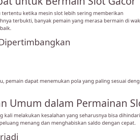
at untuk Bermain Slot Gacor
ertentu ketika mesin slot lebih sering memberikan
uhnya terbukti, banyak pemain yang merasa bermain di wa
baik.
 Dipertimbangkan
u, pemain dapat menemukan pola yang paling sesuai den
an Umum dalam Permainan Sl
g kali melakukan kesalahan yang seharusnya bisa dihindari
 peluang menang dan menghabiskan saldo dengan cepat.
rjadi