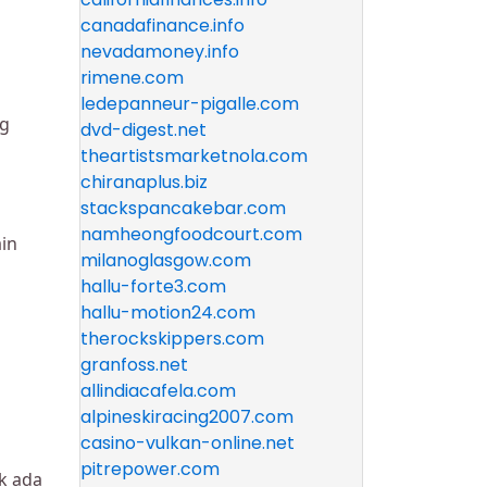
canadafinance.info
nevadamoney.info
rimene.com
ledepanneur-pigalle.com
ng
dvd-digest.net
theartistsmarketnola.com
chiranaplus.biz
stackspancakebar.com
namheongfoodcourt.com
in
milanoglasgow.com
hallu-forte3.com
hallu-motion24.com
therockskippers.com
granfoss.net
allindiacafela.com
alpineskiracing2007.com
casino-vulkan-online.net
pitrepower.com
k ada