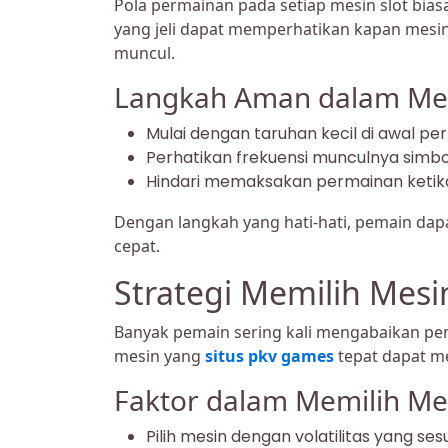
Pola permainan pada setiap mesin slot bias
yang jeli dapat memperhatikan kapan mesi
muncul.
Langkah Aman dalam Me
Mulai dengan taruhan kecil di awal p
Perhatikan frekuensi munculnya simbo
Hindari memaksakan permainan ketik
Dengan langkah yang hati-hati, pemain da
cepat.
Strategi Memilih Mesi
Banyak pemain sering kali mengabaikan pen
mesin yang
situs pkv games
tepat dapat m
Faktor dalam Memilih Mes
Pilih mesin dengan volatilitas yang s