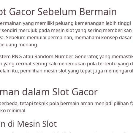
t Gacor Sebelum Bermain
 permainan yang memiliki peluang kemenangan lebih tinggi
cor sendiri merujuk pada mesin slot yang sering memberikan
a. Sebelum memulai permainan, memahami konsep dasar 
 peluang menang.
istem RNG atau Random Number Generator, yang memasti
in yang cermat sering kali menemukan pola tertentu yang 
ain itu, pemilihan mesin slot yang tepat juga memengaru
Aman dalam Slot Gacor
erbeda, tetapi teknik pola bermain aman menjadi pilihan f
iko minimal.
 di Mesin Slot