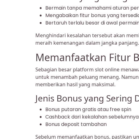
Bermain tanpa memahami aturan pe
Mengabaikan fitur bonus yang tersedi
Bertaruh terlalu besar di awal permai
Menghindari kesalahan tersebut akan mem
meraih kemenangan dalam jangka panjang.
Memanfaatkan Fitur B
Sebagian besar platform slot online menaw
untuk menambah peluang menang. Namun, 
memberikan hasil yang maksimal.
Jenis Bonus yang Sering 
Bonus putaran gratis atau free spin
Cashback dari kekalahan sebelumnya
Bonus deposit tambahan
Sebelum memanfaatkan bonus, pastikan unt