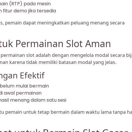
ain (RTP) pada mesin
fitur demo jika tersedia
as, pemain dapat meningkatkan peluang menang secara
uk Permainan Slot Aman
 permainan slot adalah dengan mengelola modal secara bij
an karena tidak memiliki batasan modal yang jelas.
gan Efektif
ebelum mulai bermain
di awal permainan
hasil menang dalam satu sesi
 pemain untuk tetap bermain dalam waktu lama tanpa h