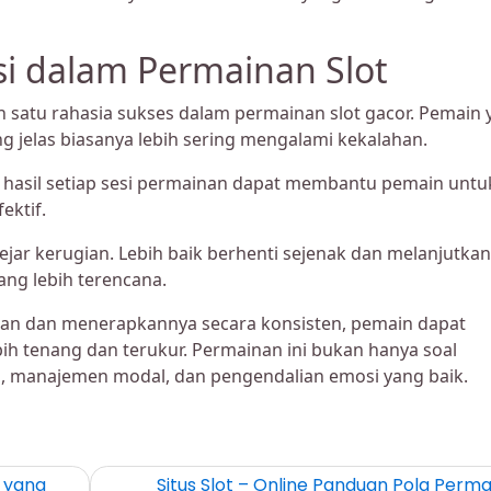
si dalam Permainan Slot
satu rahasia sukses dalam permainan slot gacor. Pemain 
ng jelas biasanya lebih sering mengalami kekalahan.
is hasil setiap sesi permainan dapat membantu pemain untu
ektif.
ejar kerugian. Lebih baik berhenti sejenak dan melanjutkan
ang lebih terencana.
n dan menerapkannya secara konsisten, pemain dapat
ih tenang dan terukur. Permainan ini bukan hanya soal
gi, manajemen modal, dan pengendalian emosi yang baik.
e yang
Situs Slot – Online Panduan Pola Perm