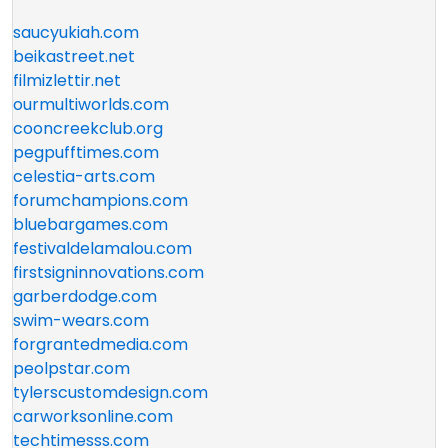
saucyukiah.com
beikastreet.net
filmizlettir.net
ourmultiworlds.com
cooncreekclub.org
pegpufftimes.com
celestia-arts.com
forumchampions.com
bluebargames.com
festivaldelamalou.com
firstsigninnovations.com
garberdodge.com
swim-wears.com
forgrantedmedia.com
peolpstar.com
tylerscustomdesign.com
carworksonline.com
techtimesss.com