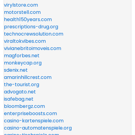
virylstore.com
motorstell.com
health150years.com
prescriptions-drug.org
technocrewsolution.com
viraltokvibes.com
vivianebritoimoveis.com
magforbes.net
monkeycap.org
sdenix.net
amarinhillcrest.com
the-tourist.org
advogato.net
isafebag.net
bloombergz.com
enterpriseboosts.com
casino-kartenspiele.com
casino-automatenspiele.org