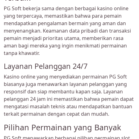
PG Soft bekerja sama dengan berbagai kasino online
yang terpercaya, memastikan bahwa para pemain
mendapatkan pengalaman bermain yang aman dan
menyenangkan. Keamanan data pribadi dan transaksi
pemain menjadi prioritas utama, memberikan rasa
aman bagi mereka yang ingin menikmati permainan
tanpa khawatir.
Layanan Pelanggan 24/7
Kasino online yang menyediakan permainan PG Soft
biasanya juga menawarkan layanan pelanggan yang
responsif dan siap membantu kapan saja. Layanan
pelanggan 24 jam ini memastikan bahwa pemain dapat
mengatasi masalah teknis atau mendapatkan bantuan
terkait permainan dengan cepat dan mudah.
Pilihan Permainan yang Banyak
PG Soft menawarkan berbagai pilihan permainan slot