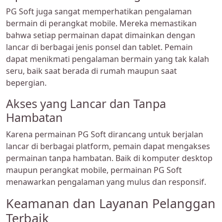
PG Soft juga sangat memperhatikan pengalaman
bermain di perangkat mobile. Mereka memastikan
bahwa setiap permainan dapat dimainkan dengan
lancar di berbagai jenis ponsel dan tablet. Pemain
dapat menikmati pengalaman bermain yang tak kalah
seru, baik saat berada di rumah maupun saat
bepergian.
Akses yang Lancar dan Tanpa
Hambatan
Karena permainan PG Soft dirancang untuk berjalan
lancar di berbagai platform, pemain dapat mengakses
permainan tanpa hambatan. Baik di komputer desktop
maupun perangkat mobile, permainan PG Soft
menawarkan pengalaman yang mulus dan responsif.
Keamanan dan Layanan Pelanggan
Terbaik