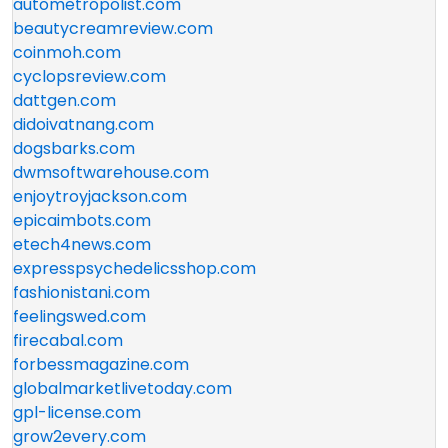
autometropolist.com
beautycreamreview.com
coinmoh.com
cyclopsreview.com
dattgen.com
didoivatnang.com
dogsbarks.com
dwmsoftwarehouse.com
enjoytroyjackson.com
epicaimbots.com
etech4news.com
expresspsychedelicsshop.com
fashionistani.com
feelingswed.com
firecabal.com
forbessmagazine.com
globalmarketlivetoday.com
gpl-license.com
grow2every.com