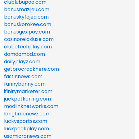
clublubupoo.com
bonusmazijeu.com
bonuskyfojea.com
bonuskorokee.com
bonusgexipoy.com
casinorelaxluxe.com
clubetechplay.com
domdombd.com
dailyplayz.com
getprocrackhere.com
fastinnews.com
fannybanny.com
ifinitymarketer.com
jackpotkoning.com
modlinknetworks.com
longtimenewz.com
luckysportss.com
luckpeakplay.com
usamicronews.com