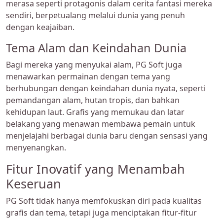
merasa seperti protagonis dalam cerita fantasi mereka
sendiri, berpetualang melalui dunia yang penuh
dengan keajaiban.
Tema Alam dan Keindahan Dunia
Bagi mereka yang menyukai alam, PG Soft juga
menawarkan permainan dengan tema yang
berhubungan dengan keindahan dunia nyata, seperti
pemandangan alam, hutan tropis, dan bahkan
kehidupan laut. Grafis yang memukau dan latar
belakang yang menawan membawa pemain untuk
menjelajahi berbagai dunia baru dengan sensasi yang
menyenangkan.
Fitur Inovatif yang Menambah
Keseruan
PG Soft tidak hanya memfokuskan diri pada kualitas
grafis dan tema, tetapi juga menciptakan fitur-fitur