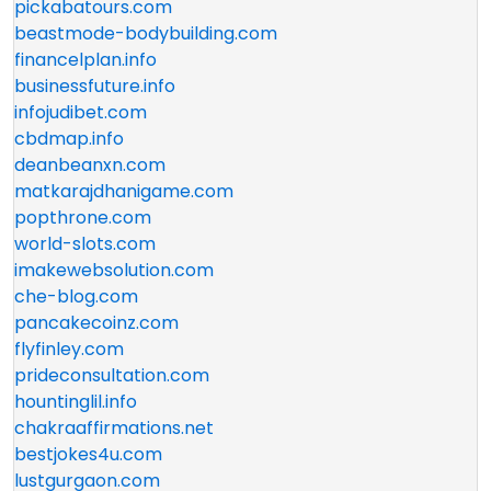
pickabatours.com
beastmode-bodybuilding.com
financelplan.info
businessfuture.info
infojudibet.com
cbdmap.info
deanbeanxn.com
matkarajdhanigame.com
popthrone.com
world-slots.com
imakewebsolution.com
che-blog.com
pancakecoinz.com
flyfinley.com
prideconsultation.com
hountinglil.info
chakraaffirmations.net
bestjokes4u.com
lustgurgaon.com