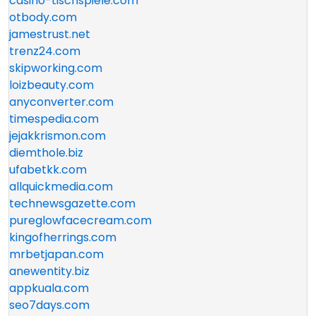
casino-tischspiele.com
otbody.com
jamestrust.net
trenz24.com
skipworking.com
loizbeauty.com
anyconverter.com
timespedia.com
jejakkrismon.com
diemthole.biz
ufabetkk.com
allquickmedia.com
technewsgazette.com
pureglowfacecream.com
kingofherrings.com
mrbetjapan.com
anewentity.biz
appkuala.com
seo7days.com