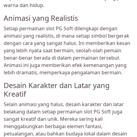
warna dan hidup.
Animasi yang Realistis
Setiap permainan slot PG Soft dilengkapi dengan
animasi yang realistis, di mana setiap simbol bergerak
dengan cara yang sangat halus. Ini memberikan kesan
yang lebih nyata saat bermain, seolah-olah pemain
benar-benar berada di dalam permainan tersebut.
Animasi ini juga memberikan efek kemenangan yang
lebih dramatis, memperkaya pengalaman bermain.
Desain Karakter dan Latar yang
Kreatif
Selain animasi yang halus, desain karakter dan latar
belakang dalam setiap permainan slot PG Soft juga
sangat kreatif dan unik. Mereka sering kali
menggabungkan berbagai elemen fantasi,
petualangan, atau bahkan budaya lokal dalam desain