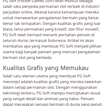
PG Soft (Pocket Games Soft) telah muncul sebagai
salah satu penyedia permainan slot terbaik di industri
perjudian online, dikenal karena kemampuan mereka
untuk menawarkan pengalaman bermain yang benar-
benar tak terlupakan. Dengan kualitas grafis yang luar
biasa, tema permainan yang kreatif, dan fitur inovatif,
PG Soft telah berhasil menarik perhatian pemain di
seluruh dunia, termasuk Indonesia. Artikel ini akan
membahas apa yang membuat PG Soft menjadi pilihan
utama bagi banyak pemain yang mencari pengalaman
bermain slot yang berbeda.
Kualitas Grafis yang Memukau
Salah satu elemen utama yang membuat PG Soft
menonjol adalah kualitas grafis yang mereka tawarkan
dalam setiap permainan slot. Dengan menggunakan
teknologi terbaru, PG Soft mampu menciptakan visual
yang sangat detail dan animasi yang halus. Pemain
dapat merasakan sensasi bermain di dunia yang penuh