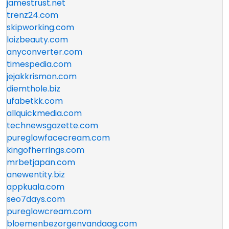
jamestrust.net
trenz24.com
skipworking.com
loizbeauty.com
anyconverter.com
timespedia.com
jejakkrismon.com
diemthole.biz
ufabetkk.com
allquickmedia.com
technewsgazette.com
pureglowfacecream.com
kingofherrings.com
mrbetjapan.com
anewentity.biz
appkuala.com
seo7days.com
pureglowcream.com
bloemenbezorgenvandaag.com