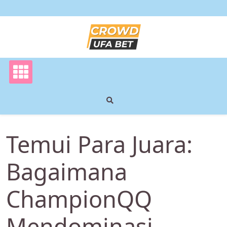
Skip
to
content
Temui Para Juara:
Bagaimana
ChampionQQ
Mendominasi