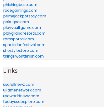
phishingbase.com
racegamings.com
primejackpotstay.com
pokugaa.com
playvaultgame.com
playgrandresorts.com
romsportal.com
sportsdocfestival.com
shestylestore.com
thingsiwontfinish.com
Links
usafullnewz.com
uktimenetwork.com
usaworldnewz.com
todayusaexplore.com