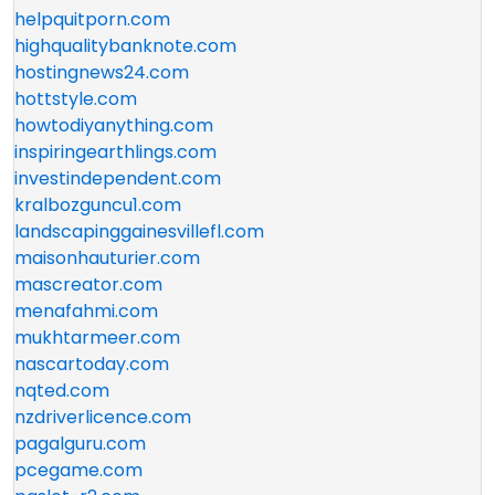
helpquitporn.com
highqualitybanknote.com
hostingnews24.com
hottstyle.com
howtodiyanything.com
inspiringearthlings.com
investindependent.com
kralbozguncu1.com
landscapinggainesvillefl.com
maisonhauturier.com
mascreator.com
menafahmi.com
mukhtarmeer.com
nascartoday.com
nqted.com
nzdriverlicence.com
pagalguru.com
pcegame.com