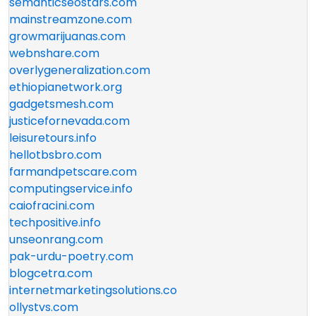
semanticseostars.com
mainstreamzone.com
growmarijuanas.com
webnshare.com
overlygeneralization.com
ethiopianetwork.org
gadgetsmesh.com
justicefornevada.com
leisuretours.info
hellotbsbro.com
farmandpetscare.com
computingservice.info
caiofracini.com
techpositive.info
unseonrang.com
pak-urdu-poetry.com
blogcetra.com
internetmarketingsolutions.co
ollystvs.com