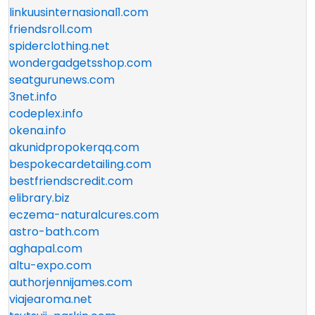
linkuusinternasional1.com
friendsroll.com
spiderclothing.net
wondergadgetsshop.com
seatgurunews.com
3net.info
codeplex.info
okena.info
akunidpropokerqq.com
bespokecardetailing.com
bestfriendscredit.com
elibrary.biz
eczema-naturalcures.com
astro-bath.com
aghapal.com
altu-expo.com
authorjennijames.com
viajearoma.net