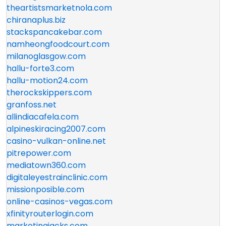
theartistsmarketnola.com
chiranaplus.biz
stackspancakebar.com
namheongfoodcourt.com
milanoglasgow.com
hallu-forte3.com
hallu-motion24.com
therockskippers.com
granfoss.net
allindiacafela.com
alpineskiracing2007.com
casino-vulkan-online.net
pitrepower.com
mediatown360.com
digitaleyestrainclinic.com
missionposible.com
online-casinos-vegas.com
xfinityrouterlogin.com
marketingjacks.com