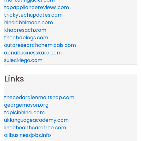
topappliancereviews.com
trickytechupdates.com
hindiabhimaan.com
khabresach.com
thecbdblogs.com
autoresearchchemicals.com
apnabusinesskaro.com
suleckiego.com
Links
thecedarglenmaltshop.com
georgemason.org
topicinhindi.com
uklanguageacademy.com
lindehealthcarefree.com
allbusinessjobs.info