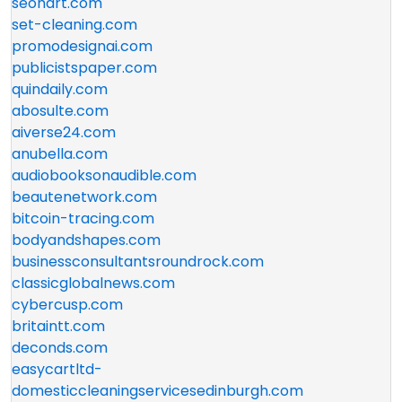
seohart.com
set-cleaning.com
promodesignai.com
publicistspaper.com
quindaily.com
abosulte.com
aiverse24.com
anubella.com
audiobooksonaudible.com
beautenetwork.com
bitcoin-tracing.com
bodyandshapes.com
businessconsultantsroundrock.com
classicglobalnews.com
cybercusp.com
britaintt.com
deconds.com
easycartltd-
domesticcleaningservicesedinburgh.com