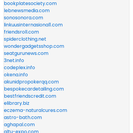
bookplatesociety.com
lebnewsmedia.com
sonosonora.com
linkuusinternasional1.com
friendsroll.com
spiderclothing.net
wondergadgetsshop.com
seatgurunews.com
3net.info
codeplex.info
okena.info
akunidpropokerqq.com
bespokecardetailing.com
bestfriendscredit.com
elibrary.biz
eczema-naturalcures.com
astro-bath.com
aghapal.com
altu-expo.com