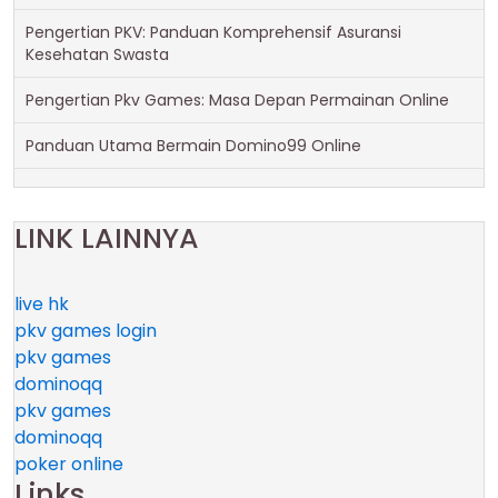
Pengertian PKV: Panduan Komprehensif Asuransi
Kesehatan Swasta
Pengertian Pkv Games: Masa Depan Permainan Online
Panduan Utama Bermain Domino99 Online
LINK LAINNYA
live hk
pkv games login
pkv games
dominoqq
pkv games
dominoqq
poker online
Links