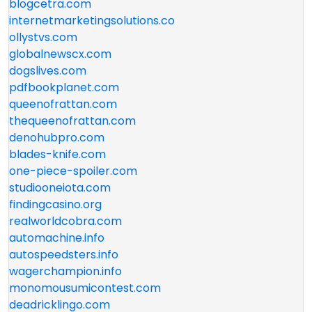
blogcetra.com
internetmarketingsolutions.co
ollystvs.com
globalnewscx.com
dogslives.com
pdfbookplanet.com
queenofrattan.com
thequeenofrattan.com
denohubpro.com
blades-knife.com
one-piece-spoiler.com
studiooneiota.com
findingcasino.org
realworldcobra.com
automachine.info
autospeedsters.info
wagerchampion.info
monomousumicontest.com
deadricklingo.com