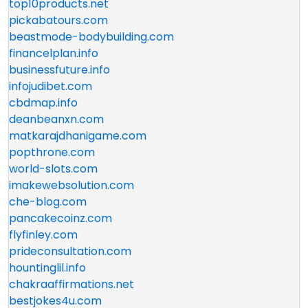
top10products.net
pickabatours.com
beastmode-bodybuilding.com
financelplan.info
businessfuture.info
infojudibet.com
cbdmap.info
deanbeanxn.com
matkarajdhanigame.com
popthrone.com
world-slots.com
imakewebsolution.com
che-blog.com
pancakecoinz.com
flyfinley.com
prideconsultation.com
hountinglil.info
chakraaffirmations.net
bestjokes4u.com