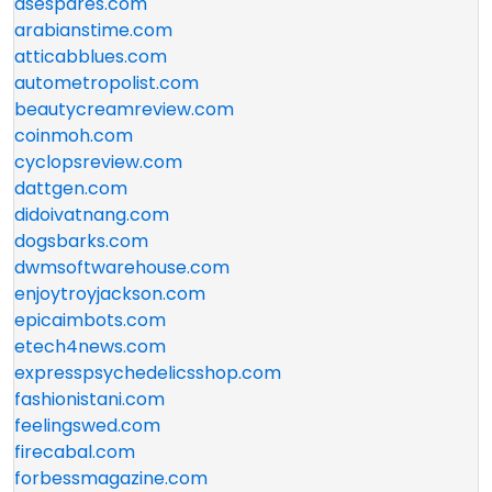
asespares.com
arabianstime.com
atticabblues.com
autometropolist.com
beautycreamreview.com
coinmoh.com
cyclopsreview.com
dattgen.com
didoivatnang.com
dogsbarks.com
dwmsoftwarehouse.com
enjoytroyjackson.com
epicaimbots.com
etech4news.com
expresspsychedelicsshop.com
fashionistani.com
feelingswed.com
firecabal.com
forbessmagazine.com