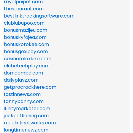
royalpoipet.com
thestaurant.com
bestlinktrackingsoftware.com
clublubupoo.com
bonusmazijeu.com
bonuskyfojea.com
bonuskorokee.com
bonusgexipoy.com
casinorelaxluxe.com
clubetechplay.com
domdombd.com
dailyplayz.com
getprocrackhere.com
fastinnews.com
fannybanny.com
ifinitymarketer.com
jackpotkoning.com
modlinknetworks.com
longtimenewz.com