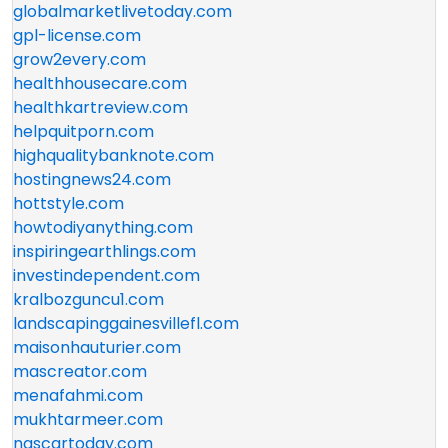
globalmarketlivetoday.com
gpl-license.com
grow2every.com
healthhousecare.com
healthkartreview.com
helpquitporn.com
highqualitybanknote.com
hostingnews24.com
hottstyle.com
howtodiyanything.com
inspiringearthlings.com
investindependent.com
kralbozguncu1.com
landscapinggainesvillefl.com
maisonhauturier.com
mascreator.com
menafahmi.com
mukhtarmeer.com
nascartoday.com