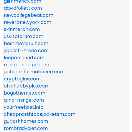
glimmerick.com
davidfollett.com
newcollegebeat.com
reverbnewyork.com
skinmerch.com
usvisaforum.com
bestmovierulz.com
jagalchi-trade.com
loopersound.com
minapenelope.com
justicereformalliance.com
cryptoglax.com
ohiohobbyplus.com
bogothemes.com
ajino-mingei.com
yourfreehost.info
cheapnorthfacejacketsm.com
gurjoshhomes.com
tombradydiet.com