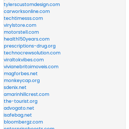
tylerscustomdesign.com
carworksonline.com
techtimesss.com
virylstore.com
motorstell.com
health150years.com
prescriptions-drug.org
technocrewsolution.com
viraltokvibes.com
vivianebritoimoveis.com
magforbes.net
monkeycap.org
sdenix.net
amarinhillcrest.com
the-tourist.org
advogato.net
isafebag.net
bloombergz.com
enterpriseboosts.com