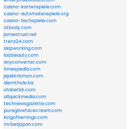
casino-kartenspiele.com
casino-automatenspiele.org
casino-tischspiele.com
otbody.com
jamestrust.net
trenz24.com
skipworking.com
loizbeauty.com
anyconverter.com
timespedia.com
jejakkrismon.com
diemthole.biz
ufabetkk.com
allquickmedia.com
technewsgazette.com
pureglowfacecream.com
kingofherrings.com
mrbetjapan.com