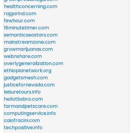
healthconcerning.com
rojgarind.com
fewhour.com
18minutetimer.com
semanticseostars.com
mainstreamzone.com
growmarijuanas.com
webnshare.com
overlygeneralization.com
ethiopianetwork.org
gadgetsmesh.com
justicefornevada.com
leisuretours.info
hellotbsbro.com
farmandpetscare.com
computingservice.info
caiofracini.com
techpositive.info