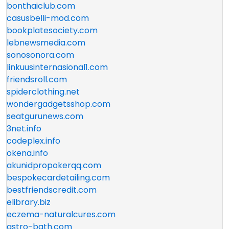
bonthaiclub.com
casusbelli-mod.com
bookplatesociety.com
lebnewsmedia.com
sonosonora.com
linkuusinternasional1.com
friendsroll.com
spiderclothing.net
wondergadgetsshop.com
seatgurunews.com
3net.info
codeplex.info
okena.info
akunidpropokerqq.com
bespokecardetailing.com
bestfriendscredit.com
elibrary.biz
eczema-naturalcures.com
astro-bath.com