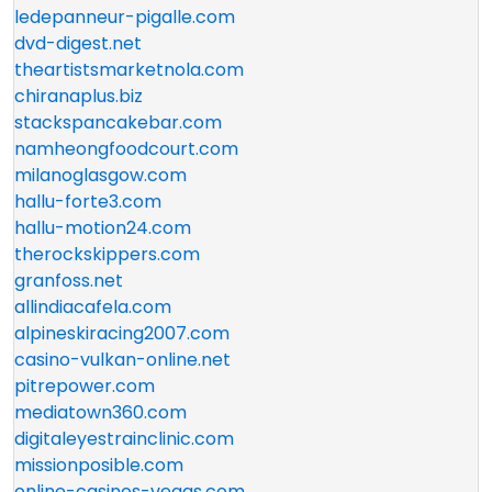
ledepanneur-pigalle.com
dvd-digest.net
theartistsmarketnola.com
chiranaplus.biz
stackspancakebar.com
namheongfoodcourt.com
milanoglasgow.com
hallu-forte3.com
hallu-motion24.com
therockskippers.com
granfoss.net
allindiacafela.com
alpineskiracing2007.com
casino-vulkan-online.net
pitrepower.com
mediatown360.com
digitaleyestrainclinic.com
missionposible.com
online-casinos-vegas.com