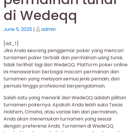
di Wedeqq
Posted
Posted
June 5, 2025
|
admin
on
on
[ad_1]
Jika Anda seorang penggemar poker yang mencari
turnamen poker terbaik dan permainan uang tunai,
tidak terlihat lagi dari WedeQQ. Platform poker online
ini menawarkan berbagai macam permainan dan
turnamen yang melayani semua jenis pemain, dari
pemula hingga profesional berpengalaman.
Salah satu yang menarik dari WedeQQ adalah pilihan
turnamen pokernya. Apakah Anda lebih suka Texas
Hold’em, Omaha, atau variasi lain dari permainan,
Anda akan menemukan turnamen yang sesuai
dengan preferensi Anda. Turnamen di WedeQQ