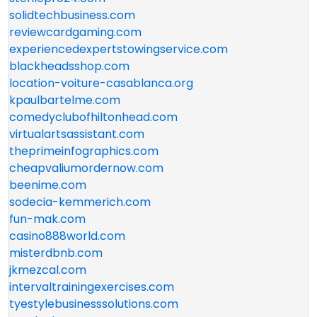
solidtechbusiness.com
reviewcardgaming.com
experiencedexpertstowingservice.com
blackheadsshop.com
location-voiture-casablanca.org
kpaulbartelme.com
comedyclubofhiltonhead.com
virtualartsassistant.com
theprimeinfographics.com
cheapvaliumordernow.com
beenime.com
sodecia-kemmerich.com
fun-mak.com
casino888world.com
misterdbnb.com
jkmezcal.com
intervaltrainingexercises.com
tyestylebusinesssolutions.com