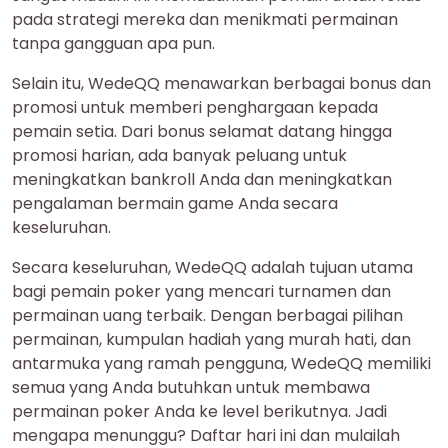
pada strategi mereka dan menikmati permainan
tanpa gangguan apa pun.
Selain itu, WedeQQ menawarkan berbagai bonus dan
promosi untuk memberi penghargaan kepada
pemain setia. Dari bonus selamat datang hingga
promosi harian, ada banyak peluang untuk
meningkatkan bankroll Anda dan meningkatkan
pengalaman bermain game Anda secara
keseluruhan.
Secara keseluruhan, WedeQQ adalah tujuan utama
bagi pemain poker yang mencari turnamen dan
permainan uang terbaik. Dengan berbagai pilihan
permainan, kumpulan hadiah yang murah hati, dan
antarmuka yang ramah pengguna, WedeQQ memiliki
semua yang Anda butuhkan untuk membawa
permainan poker Anda ke level berikutnya. Jadi
mengapa menunggu? Daftar hari ini dan mulailah