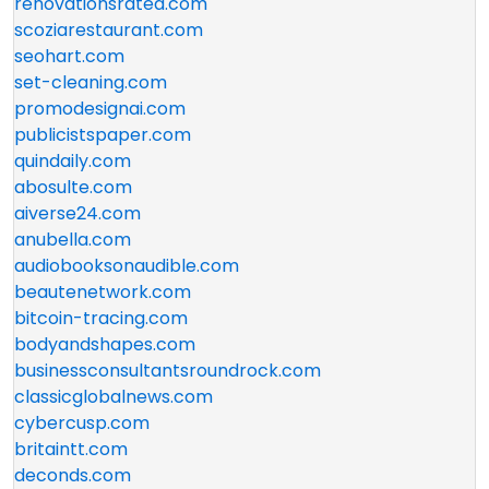
renovationsrated.com
scoziarestaurant.com
seohart.com
set-cleaning.com
promodesignai.com
publicistspaper.com
quindaily.com
abosulte.com
aiverse24.com
anubella.com
audiobooksonaudible.com
beautenetwork.com
bitcoin-tracing.com
bodyandshapes.com
businessconsultantsroundrock.com
classicglobalnews.com
cybercusp.com
britaintt.com
deconds.com