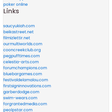
poker online
Links
saucyukiah.com
beikastreet.net
filmizlettir.net
ourmultiworlds.com
cooncreekclub.org
pegpufftimes.com
celestia-arts.com
forumchampions.com
bluebargames.com
festivaldelamalou.com
firstsigninnovations.com
garberdodge.com
swim-wears.com
forgrantedmedia.com
peolpstar.com