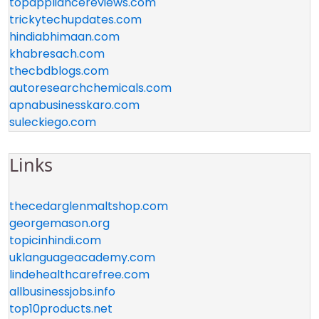
topappliancereviews.com
trickytechupdates.com
hindiabhimaan.com
khabresach.com
thecbdblogs.com
autoresearchchemicals.com
apnabusinesskaro.com
suleckiego.com
Links
thecedarglenmaltshop.com
georgemason.org
topicinhindi.com
uklanguageacademy.com
lindehealthcarefree.com
allbusinessjobs.info
top10products.net