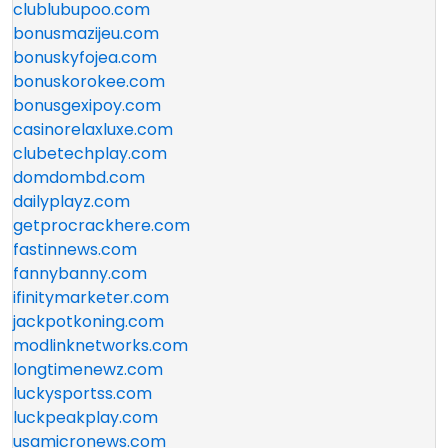
clublubupoo.com
bonusmazijeu.com
bonuskyfojea.com
bonuskorokee.com
bonusgexipoy.com
casinorelaxluxe.com
clubetechplay.com
domdombd.com
dailyplayz.com
getprocrackhere.com
fastinnews.com
fannybanny.com
ifinitymarketer.com
jackpotkoning.com
modlinknetworks.com
longtimenewz.com
luckysportss.com
luckpeakplay.com
usamicronews.com