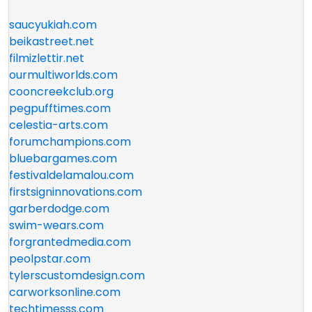
saucyukiah.com
beikastreet.net
filmizlettir.net
ourmultiworlds.com
cooncreekclub.org
pegpufftimes.com
celestia-arts.com
forumchampions.com
bluebargames.com
festivaldelamalou.com
firstsigninnovations.com
garberdodge.com
swim-wears.com
forgrantedmedia.com
peolpstar.com
tylerscustomdesign.com
carworksonline.com
techtimesss.com