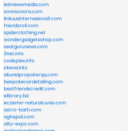
lebnewsmedia.com
sonosonora.com
linkuusinternasional1.com
friendsroll.com
spiderclothing.net
wondergadgetsshop.com
seatgurunews.com
3net.info
codeplex.info
okena.info
akunidpropokerqq.com
bespokecardetailing.com
bestfriendscredit.com
elibrary.biz
eczema-naturalcures.com
astro-bath.com
aghapal.com
altu-expo.com
authorjennijames.com