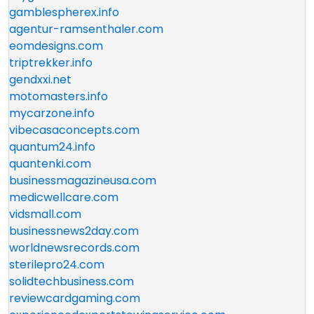
gamblespherex.info
agentur-ramsenthaler.com
eomdesigns.com
triptrekker.info
gendxxi.net
motomasters.info
mycarzone.info
vibecasaconcepts.com
quantum24.info
quantenki.com
businessmagazineusa.com
medicwellcare.com
vidsmall.com
businessnews2day.com
worldnewsrecords.com
sterilepro24.com
solidtechbusiness.com
reviewcardgaming.com