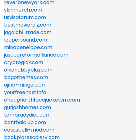
reverbnewyork.com
skinmerch.com
usvisaforum.com
bestmovierulz.com
jagalchi-trade.com
loopersound.com
minapenelope.com
justicereformalliance.com
cryptoglax.com
ohiohobbyplus.com
bogothemes.com
ajino-mingei.com
yourfreehost.info
cheapnorthfacejacketsm.com
gurjoshhomes.com
tombradydiet.com
bonthaiclub.com
casusbelli-mod.com
bookplatesociety.com