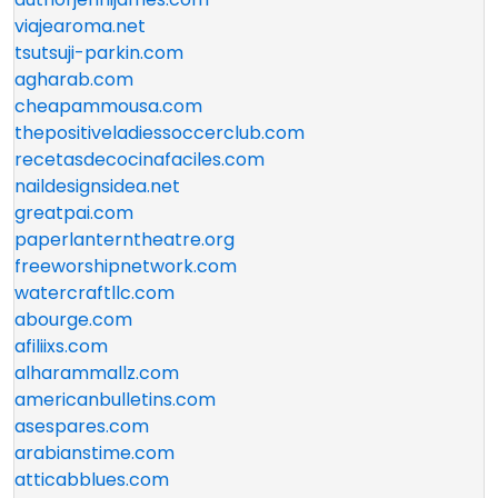
viajearoma.net
tsutsuji-parkin.com
agharab.com
cheapammousa.com
thepositiveladiessoccerclub.com
recetasdecocinafaciles.com
naildesignsidea.net
greatpai.com
paperlanterntheatre.org
freeworshipnetwork.com
watercraftllc.com
abourge.com
afiliixs.com
alharammallz.com
americanbulletins.com
asespares.com
arabianstime.com
atticabblues.com