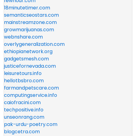
fewhour.com
18minutetimer.com
semanticseostars.com
mainstreamzone.com
growmarijuanas.com
webnshare.com
overlygeneralization.com
ethiopianetwork.org
gadgetsmesh.com
justicefornevada.com
leisuretours.info
hellotbsbro.com
farmandpetscare.com
computingservice.info
caiofracini.com
techpositive.info
unseonrang.com
pak-urdu-poetry.com
blogcetra.com