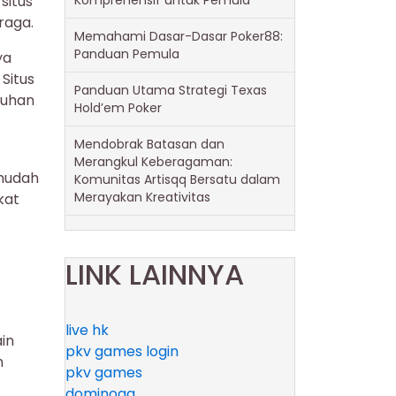
situs
Komprehensif untuk Pemula
raga.
Memahami Dasar-Dasar Poker88:
Panduan Pemula
ya
Situs
Panduan Utama Strategi Texas
ruhan
Hold’em Poker
Mendobrak Batasan dan
Merangkul Keberagaman:
 mudah
Komunitas Artisqq Bersatu dalam
Merayakan Kreativitas
kat
LINK LAINNYA
live hk
in
pkv games login
n
pkv games
dominoqq