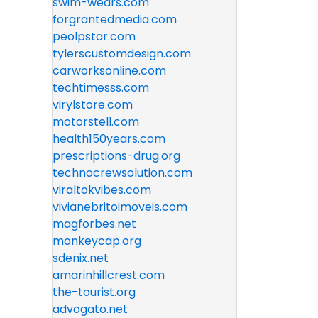
swim-wears.com
forgrantedmedia.com
peolpstar.com
tylerscustomdesign.com
carworksonline.com
techtimesss.com
virylstore.com
motorstell.com
health150years.com
prescriptions-drug.org
technocrewsolution.com
viraltokvibes.com
vivianebritoimoveis.com
magforbes.net
monkeycap.org
sdenix.net
amarinhillcrest.com
the-tourist.org
advogato.net