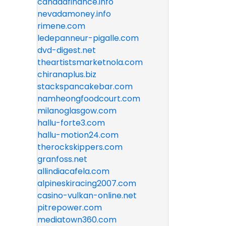
canadafinance.info
nevadamoney.info
rimene.com
ledepanneur-pigalle.com
dvd-digest.net
theartistsmarketnola.com
chiranaplus.biz
stackspancakebar.com
namheongfoodcourt.com
milanoglasgow.com
hallu-forte3.com
hallu-motion24.com
therockskippers.com
granfoss.net
allindiacafela.com
alpineskiracing2007.com
casino-vulkan-online.net
pitrepower.com
mediatown360.com