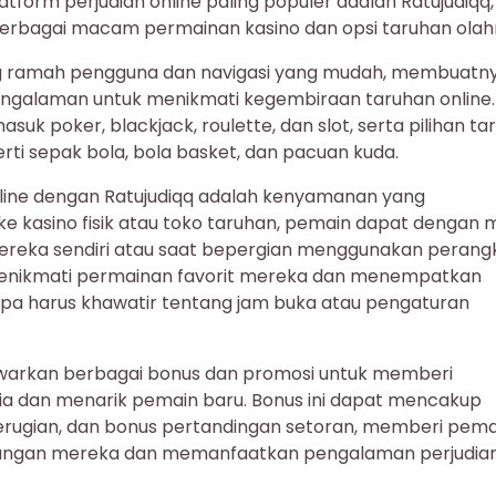
orm perjudian online paling populer adalah Ratujudiqq, 
rbagai macam permainan kasino dan opsi taruhan olah
ng ramah pengguna dan navigasi yang mudah, membuatn
ngalaman untuk menikmati kegembiraan taruhan online. 
uk poker, blackjack, roulette, dan slot, serta pilihan ta
rti sepak bola, bola basket, dan pacuan kuda.
nline dengan Ratujudiqq adalah kenyamanan yang
 ke kasino fisik atau toko taruhan, pemain dapat dengan
ereka sendiri atau saat bepergian menggunakan perang
 menikmati permainan favorit mereka dan menempatkan
npa harus khawatir tentang jam buka atau pengaturan
awarkan berbagai bonus dan promosi untuk memberi
a dan menarik pemain baru. Bonus ini dapat mencakup
kerugian, dan bonus pertandingan setoran, memberi pema
ngan mereka dan memanfaatkan pengalaman perjudia